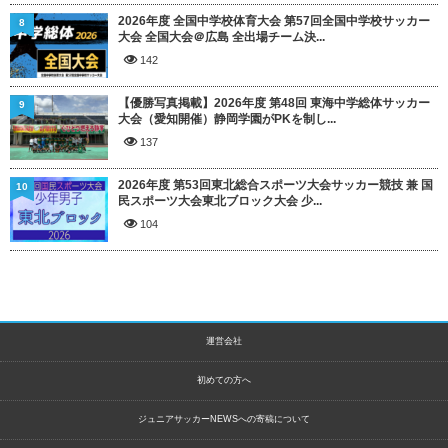
2026年度 全国中学校体育大会 第57回全国中学校サッカー
8
大会 全国大会＠広島 全出場チーム決...
142
【優勝写真掲載】2026年度 第48回 東海中学総体サッカー
9
大会（愛知開催）静岡学園がPKを制し...
137
2026年度 第53回東北総合スポーツ大会サッカー競技 兼 国
10
民スポーツ大会東北ブロック大会 少...
104
運営会社
初めての方へ
ジュニアサッカーNEWSへの寄稿について