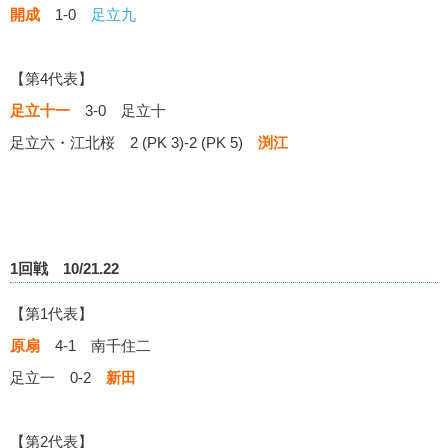
開成
1-0
足立九
【第4代表】
足立十一
3-0 足立十
足立六・江北桜 2 (PK 3)-2 (PK 5)
渕江
1回戦 10/21.22
【第1代表】
原扇
4-1 南千住二
足立一 0-2
新田
【第2代表】