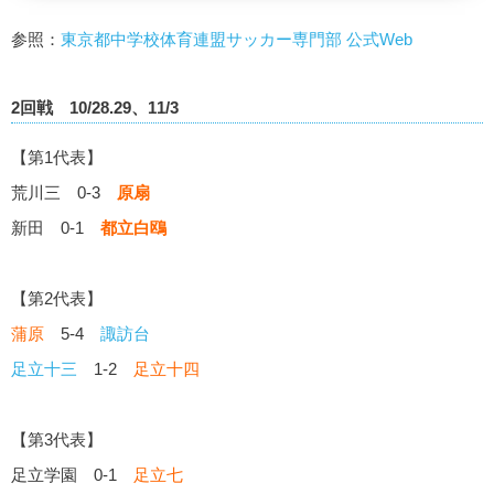
参照：
東京都中学校体育連盟サッカー専門部 公式Web
2回戦 10/28.29、11/3
【第1代表】
荒川三 0-3
原扇
新田 0-1
都立白鴎
【第2代表】
蒲原
5-4
諏訪台
足立十三
1-2
足立十四
【第3代表】
足立学園 0-1
足立七