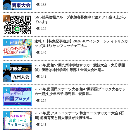
158
SNS結果速報グループ参加者募集中！激アツ！盛り上がっ
3
ています
122
速報！【特集記事追加】2026 JCYインターシティトリムカ
4
ップ(U-15) サンフレッチェ工大...
149
2026年度 第57回九州中学校サッカー競技大会（大分県開
5
催）優勝は神村学園中等部！全国大会出場...
141
2026年度 国民スポーツ大会 第47回四国ブロック大会サッ
6
カー競技 少年男子 徳島県、愛媛県...
124
2026年度 アストロスポーツ 和倉ユースサッカー大会 (石
7
川) 前橋育英と日大藤沢が決勝進出...
143