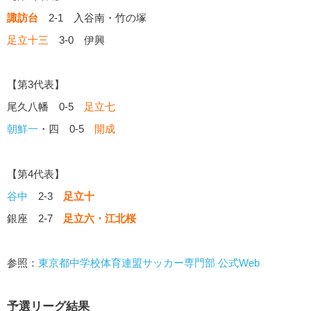
諏訪台
2-1 入谷南・竹の塚
足立十三
3-0 伊興
【第3代表】
尾久八幡 0-5
足立七
朝鮮一
・四 0-5
開成
【第4代表】
谷中
2-3
足立十
銀座 2-7
足立六・江北桜
参照：
東京都中学校体育連盟サッカー専門部 公式Web
予選リーグ結果