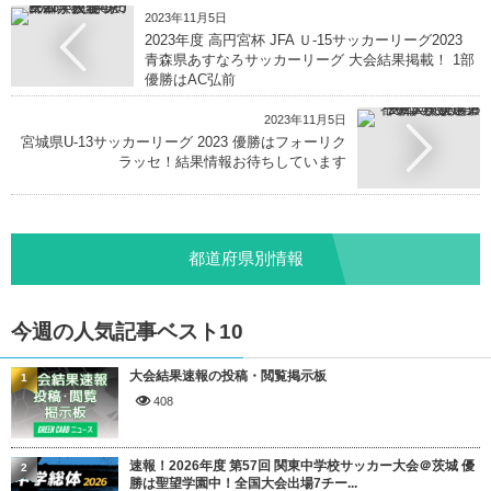
2023年11月5日
2023年度 高円宮杯 JFA Ｕ-15サッカーリーグ2023
青森県あすなろサッカーリーグ 大会結果掲載！ 1部
優勝はAC弘前
2023年11月5日
宮城県U-13サッカーリーグ 2023 優勝はフォーリク
ラッセ！結果情報お待ちしています
都道府県別情報
今週の人気記事ベスト10
大会結果速報の投稿・閲覧掲示板
1
408
速報！2026年度 第57回 関東中学校サッカー大会＠茨城 優
2
勝は聖望学園中！全国大会出場7チー...