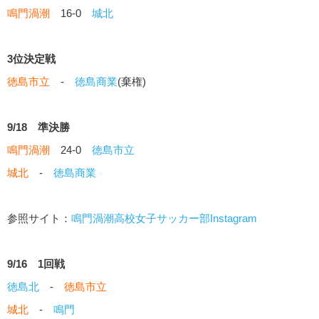
鳴門渦潮
16-0
城北
3位決定戦
徳島市立
-
徳島商業
(棄権)
9/18 準決勝
鳴門渦潮
24-0
徳島市立
城北
-
徳島商業
参照サイト：
鳴門渦潮高校女子サッカー部Instagram
9/16 1回戦
徳島北
-
徳島市立
城北
-
鳴門