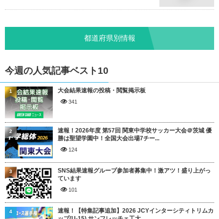
都道府県別情報
今週の人気記事ベスト10
大会結果速報の投稿・閲覧掲示板
1
341
速報！2026年度 第57回 関東中学校サッカー大会＠茨城 優
2
勝は聖望学園中！全国大会出場7チー...
124
SNS結果速報グループ参加者募集中！激アツ！盛り上がっ
3
ています
101
速報！【特集記事追加】2026 JCYインターシティトリムカ
4
ップ(U-15) サンフレッチェ工大...