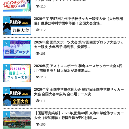
115
2026年度 第57回九州中学校サッカー競技大会（大分県開
5
催）優勝は神村学園中等部！全国大会出場...
112
2026年度 国民スポーツ大会 第47回四国ブロック大会サッ
6
カー競技 少年男子 徳島県、愛媛県...
103
2026年度 アストロスポーツ 和倉ユースサッカー大会 (石
7
川) 前橋育英と日大藤沢が決勝進出...
110
2026年度 全国中学校体育大会 第57回全国中学校サッカー
8
大会 全国大会＠広島 全出場チーム決...
111
【優勝写真掲載】2026年度 第48回 東海中学総体サッカー
9
大会（愛知開催）静岡学園がPKを制し...
105