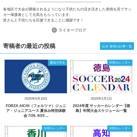
各地区で大会が開催されるようになり子供たちの活き活きした表情を見てサッ
カー保護者として元気をもらっています。
皆さんと子供たちを応援できることに感謝です！
ライターブログ
寄稿者の最近の投稿
紅木 海郎の記事一覧
愛知小学生
年間カレンダー
2025年6月16日
2025年2月1日
FORZA AICHI（フォルツァ）ジュニ
2024年度 サッカーカレンダー【徳
ア・ジュニアユース 夏休み特別体験
島】年間大会スケジュール一覧
会 7/26. 8/20 ...
年間カレンダー
年間カレンダー