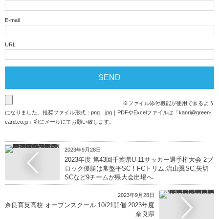
E-mail
URL
※ファイル添付機能が使用できるよう
になりました。推奨ファイル形式：png、jpg｜PDFやExcelファイルは「
kanri@green-
card.co.jp
」宛にメールにてお願い致します。
2023年9月28日
2023年度 第43回千葉県U-11サッカー選手権大会 2ブ
ロック優勝は常盤平SC！FCトリム,流山翼SC,矢切
SCなど9チームが県大会出場へ
2023年9月28日
奈良育英高校 オープンスクール 10/21開催 2023年度
奈良県