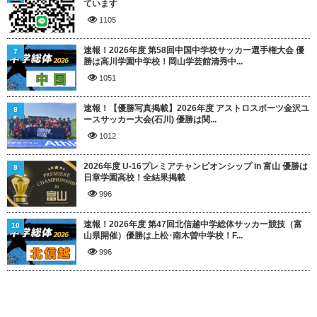
ています
1105
速報！2026年度 第58回中国中学校サッカー選手権大会 優
7
勝は高川学園中学校！岡山学芸館清秀中...
1051
速報！【優勝写真掲載】2026年度 アストロスポーツ金沢ユ
8
ースサッカー大会(石川) 優勝は関...
1012
2026年度 U-16プレミアチャンピオンシップ in 富山 優勝は
9
日章学園高校！全結果掲載
996
速報！2026年度 第47回北信越中学総体サッカー競技（富
10
山県開催）優勝は上松･南木曽中学校！F...
996