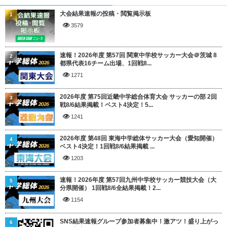
大会結果速報の投稿・閲覧掲示板
1
3579
速報！2026年度 第57回 関東中学校サッカー大会＠茨城 8
2
都県代表16チーム出場、1回戦8...
1271
2026年度 第75回近畿中学総合体育大会 サッカーの部 2回
3
戦8/6結果掲載！ベスト4決定！5...
1241
2026年度 第48回 東海中学総体サッカー大会（愛知開催）
4
ベスト4決定！1回戦8/6結果掲載 ...
1203
速報！2026年度 第57回九州中学校サッカー競技大会（大
5
分県開催） 1回戦8/6全結果掲載！2...
1154
SNS結果速報グループ参加者募集中！激アツ！盛り上がっ
6