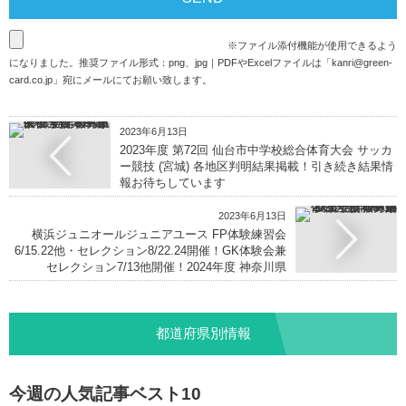
※ファイル添付機能が使用できるよう
になりました。推奨ファイル形式：png、jpg｜PDFやExcelファイルは「
kanri@green-
card.co.jp
」宛にメールにてお願い致します。
2023年6月13日
2023年度 第72回 仙台市中学校総合体育大会 サッカ
ー競技 (宮城) 各地区判明結果掲載！引き続き結果情
報お待ちしています
2023年6月13日
横浜ジュニオールジュニアユース FP体験練習会
6/15.22他・セレクション8/22.24開催！GK体験会兼
セレクション7/13他開催！2024年度 神奈川県
都道府県別情報
今週の人気記事ベスト10