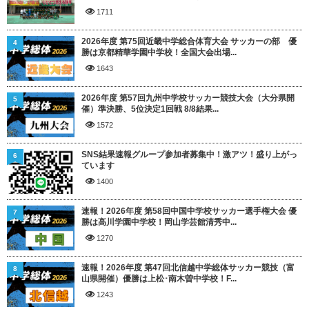
1711
2026年度 第75回近畿中学総合体育大会 サッカーの部 優
4
勝は京都精華学園中学校！全国大会出場...
1643
2026年度 第57回九州中学校サッカー競技大会（大分県開
5
催）準決勝、5位決定1回戦 8/8結果...
1572
SNS結果速報グループ参加者募集中！激アツ！盛り上がっ
6
ています
1400
速報！2026年度 第58回中国中学校サッカー選手権大会 優
7
勝は高川学園中学校！岡山学芸館清秀中...
1270
速報！2026年度 第47回北信越中学総体サッカー競技（富
8
山県開催）優勝は上松･南木曽中学校！F...
1243