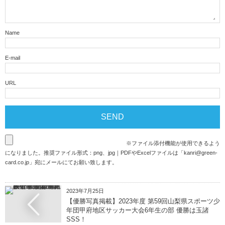
Name
E-mail
URL
※ファイル添付機能が使用できるよう
になりました。推奨ファイル形式：png、jpg｜PDFやExcelファイルは「
kanri@green-
card.co.jp
」宛にメールにてお願い致します。
2023年7月25日
【優勝写真掲載】2023年度 第59回山梨県スポーツ少
年団甲府地区サッカー大会6年生の部 優勝は玉諸
SSS！