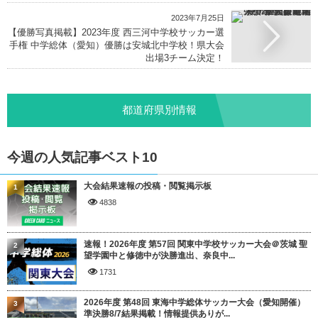
2023年7月25日
【優勝写真掲載】2023年度 西三河中学校サッカー選
手権 中学総体（愛知）優勝は安城北中学校！県大会
出場3チーム決定！
都道府県別情報
今週の人気記事ベスト10
大会結果速報の投稿・閲覧掲示板
1
4838
速報！2026年度 第57回 関東中学校サッカー大会＠茨城 聖
2
望学園中と修徳中が決勝進出、奈良中...
1731
2026年度 第48回 東海中学総体サッカー大会（愛知開催）
3
準決勝8/7結果掲載！情報提供ありが...