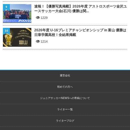
速報！【優勝写真掲載】2026年度 アストロスポーツ金沢ユ
9
ースサッカー大会(石川) 優勝は関...
1229
2026年度 U-16プレミアチャンピオンシップ in 富山 優勝は
10
日章学園高校！全結果掲載
1214
運営会社
初めての方へ
ジュニアサッカーNEWSへの寄稿について
ライター一覧
ライターブログ