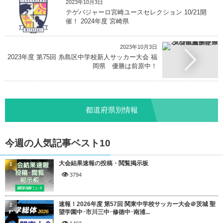
2023年10月3日
テゲバジャーロ宮崎ユースセレクション 10/21開
催！ 2024年度 宮崎県
2023年10月3日
2023年度 第75回 糸島区中学校新人サッカー大会 福
岡県 優勝は前原中！
都道府県別情報
今週の人気記事ベスト10
大会結果速報の投稿・閲覧掲示板
1
3794
速報！2026年度 第57回 関東中学校サッカー大会＠茨城 聖
2
望学園中･市川三中･修徳中･南浦...