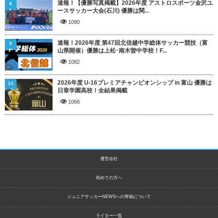
速報！【優勝写真掲載】2026年度 アストロスポーツ金沢ユ
8
ースサッカー大会(石川) 優勝は関...
1080
速報！2026年度 第47回北信越中学総体サッカー競技（富
9
山県開催）優勝は上松･南木曽中学校！F...
1082
2026年度 U-16プレミアチャンピオンシップ in 富山 優勝は
10
日章学園高校！全結果掲載
1066
運営会社
初めての方へ
ジュニアサッカーNEWSへの寄稿について
ライター一覧