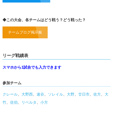
◆この大会、各チームはどう戦う？どう戦った？
チームブログ掲示板
リーグ戦績表
スマホから1試合でも入力できます
参加チーム
クレール
、
大野西
、
速谷
、
ソレイル
、
大野
、
廿日市
、
佐方
、
大
竹
、
佐伯
、
リベルタ
、
小方