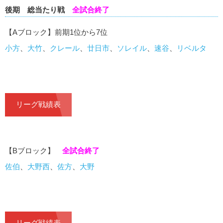
後期 総当たり戦
全試合終了
【Aブロック】前期1位から7位
小方
、
大竹
、
クレール
、
廿日市
、
ソレイル
、
速谷
、
リベルタ
リーグ戦績表
【Bブロック】
全試合終了
佐伯
、
大野西
、
佐方
、
大野
リーグ戦績表