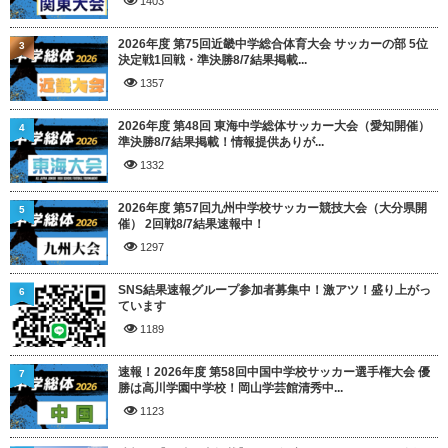
1403
2026年度 第75回近畿中学総合体育大会 サッカーの部 5位
3
決定戦1回戦・準決勝8/7結果掲載...
1357
2026年度 第48回 東海中学総体サッカー大会（愛知開催）
4
準決勝8/7結果掲載！情報提供ありが...
1332
2026年度 第57回九州中学校サッカー競技大会（大分県開
5
催） 2回戦8/7結果速報中！
1297
SNS結果速報グループ参加者募集中！激アツ！盛り上がっ
6
ています
1189
速報！2026年度 第58回中国中学校サッカー選手権大会 優
7
勝は高川学園中学校！岡山学芸館清秀中...
1123