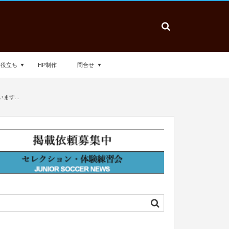
お役立ち
HP制作
問合せ
ます...