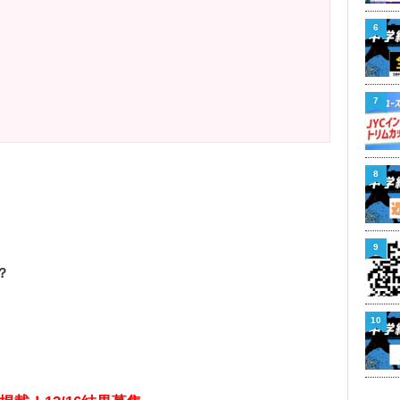
6
7
8
9
？
10