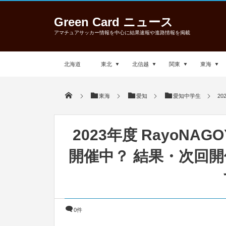
Green Card ニュース
アマチュアサッカー情報を中心に結果速報や進路情報を掲載
北海道
東北
北信越
関東
東海
東海
愛知
愛知中学生
2
2023年度 RayoNA
開催中？ 結果・次回
0件