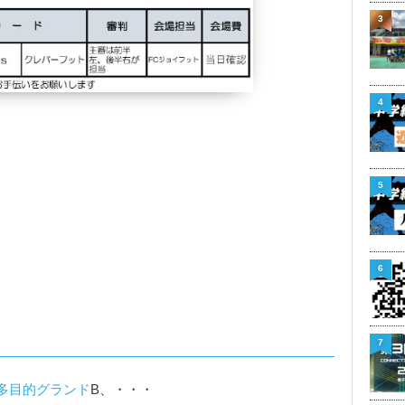
3
4
5
6
7
多目的グランド
B、・・・