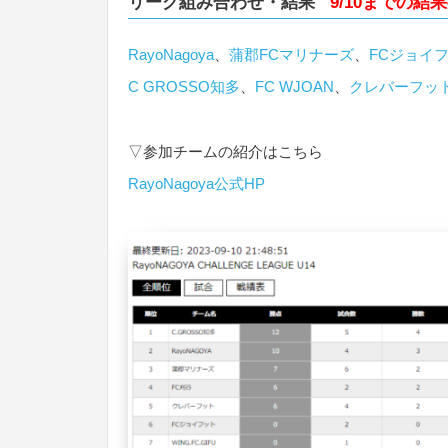
リーグ組み合わせ・結果
9/10
までの結果
RayoNagoya
、
蒲郡FCマリナーズ
、
FCジョイ
C GROSSO知多
、
FC WJOAN
、
クレバーフッ
▽参加チームの紹介はこちら
RayoNagoya公式HP