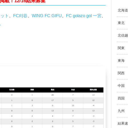
掲載！12/16結果募集
北海道
フット
、
FC刈谷
、
WING FC GIFU
、
FC golazo gol 一宮
、
東北
ト
北信越
関東
東海
関西
中国
四国
九州
結果速