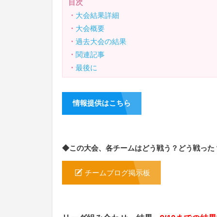
目次
・
大会結果詳細
・
大会概要
・
過去大会の結果
・
関連記事
・
最後に
情報提供はこちら
◆この大会、各チームはどう戦う？どう戦った
チームブログ掲示板