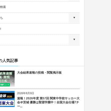
検索
ち
作
の人気記事
大会結果速報の投稿・閲覧掲示板
2026年8月9日
速報！2026年度 第57回 関東中学校サッカー大
会＠茨城 優勝は聖望学園中！全国大会出場7チ
ー...