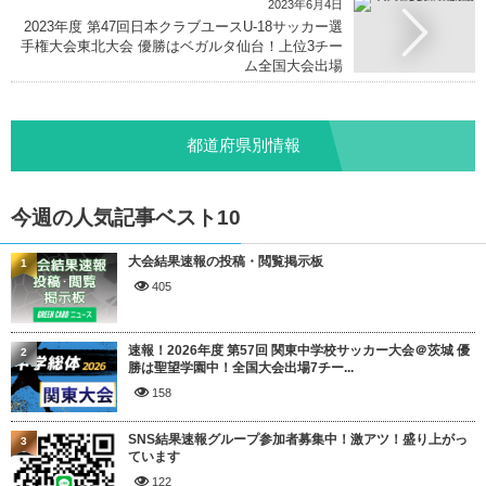
2023年6月4日
2023年度 第47回日本クラブユースU-18サッカー選
手権大会東北大会 優勝はベガルタ仙台！上位3チー
ム全国大会出場
都道府県別情報
今週の人気記事ベスト10
大会結果速報の投稿・閲覧掲示板
1
405
速報！2026年度 第57回 関東中学校サッカー大会＠茨城 優
2
勝は聖望学園中！全国大会出場7チー...
158
SNS結果速報グループ参加者募集中！激アツ！盛り上がっ
3
ています
122