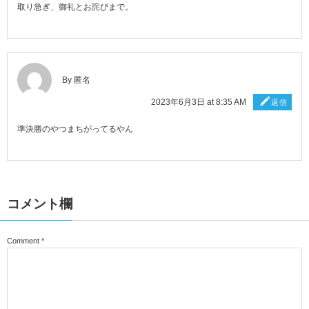
取り急ぎ、御礼とお詫びまで。
By 匿名
2023年6月3日 at 8:35 AM
返信
準決勝のやつまちがってるやん
コメント欄
Comment
*