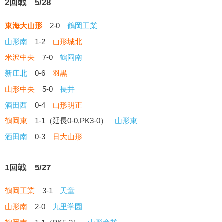
2回戦 5/28
東海大山形
2-0
鶴岡工業
山形南
1-2
山形城北
米沢中央
7-0
鶴岡南
新庄北
0-6
羽黒
山形中央
5-0
長井
酒田西
0-4
山形明正
鶴岡東
1-1（延長0-0,PK3-0）
山形東
酒田南
0-3
日大山形
1回戦 5/27
鶴岡工業
3-1
天童
山形南
2-0
九里学園