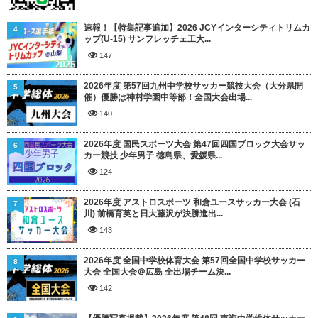
速報！【特集記事追加】2026 JCYインターシティトリムカ
4
ップ(U-15) サンフレッチェ工大...
147
2026年度 第57回九州中学校サッカー競技大会（大分県開
5
催）優勝は神村学園中等部！全国大会出場...
140
2026年度 国民スポーツ大会 第47回四国ブロック大会サッ
6
カー競技 少年男子 徳島県、愛媛県...
124
2026年度 アストロスポーツ 和倉ユースサッカー大会 (石
7
川) 前橋育英と日大藤沢が決勝進出...
143
2026年度 全国中学校体育大会 第57回全国中学校サッカー
8
大会 全国大会＠広島 全出場チーム決...
142