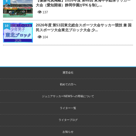
【優勝写真掲載】2026年度 第48回 東海中学総体サッカー
9
大会（愛知開催）静岡学園がPKを制し...
137
2026年度 第53回東北総合スポーツ大会サッカー競技 兼 国
10
民スポーツ大会東北ブロック大会 少...
104
運営会社
初めての方へ
ジュニアサッカーNEWSへの寄稿について
ライター一覧
ライターブログ
お知らせ