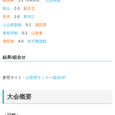
鶴岡南
1-1（PK5-3）
山形商業
惺山
2-3
新庄北
長井
1-0
寒河江
上山明新館
0-1
酒田西
東桜学館
0-1
山形東
酒田南
4-0
米沢興譲館
結果/組合せ
参照サイト：
山形県サッカー協会HP
大会概要