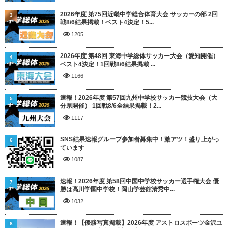
2026年度 第75回近畿中学総合体育大会 サッカーの部 2回
3
戦8/6結果掲載！ベスト4決定！5...
1205
2026年度 第48回 東海中学総体サッカー大会（愛知開催）
4
ベスト4決定！1回戦8/6結果掲載 ...
1166
速報！2026年度 第57回九州中学校サッカー競技大会（大
5
分県開催） 1回戦8/6全結果掲載！2...
1117
SNS結果速報グループ参加者募集中！激アツ！盛り上がっ
6
ています
1087
速報！2026年度 第58回中国中学校サッカー選手権大会 優
7
勝は高川学園中学校！岡山学芸館清秀中...
1032
速報！【優勝写真掲載】2026年度 アストロスポーツ金沢ユ
8