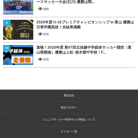
ースサッカー大会(石川) 優勝は関...
998
2026年度 U-16プレミアチャンピオンシップ in 富山 優勝は
9
日章学園高校！全結果掲載
976
速報！2026年度 第47回北信越中学総体サッカー競技（富
10
山県開催）優勝は上松･南木曽中学校！F...
978
運営会社
初めての方へ
ジュニアサッカーNEWSへの寄稿について
ライター一覧