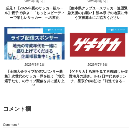
2026年8月5日
2026年8月5日
必見！【2026年夏のサッカー新ルー
【熊本県クラブユースサッカー連盟緊
ル】親子で学ぶ！「もっとスピーディ
急支援のお願い】熊本県での地震に伴
ーで楽しいサッカー」への変化
う支援募金にご協力ください
一般ニュース
一般ニュース
2026年8月1日
2026年7月6日
【全国大会ライブ配信スポンサー募
【ゲキサカ】W杯を見て再確認した佐
集】次世代のサッカー界を担う「地元
野海舟の凄さ。U-17日本代表ボラン
選手たち」のライブ配信を共に盛り上
チ、星宗介(尚志)は「前進できる...
げ...
コメント欄
Comment
*