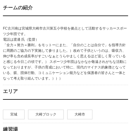
チームの紹介
FC古川南は宮城県大崎市古川第五小学校を拠点として活動するサッカースポー
ツ少年団です。
電話は渡邊 氏（監督）
「全力＋努力＝勝利」をモットーにまた、「自分のことは自分で」を指導方針
に周囲のご協力の下実施して参りました。）改めて子供というのは、吸収力、
伸び率も含め成長率がすごいなぁとうらやましく思えるほど逞しく育っている
と感じる今日この頃です。） スポーツ少年団はなかなか敬遠されがちな活動に
なっておりますが、子供の育成において特に、現代のマイナス的象徴となって
いる、躾、団体行動、コミュニケーション能力などを保護者の皆さんと一体と
なって考え取り組んでいます。）））
エリア
宮城
大崎ブロック
大崎市
練習場