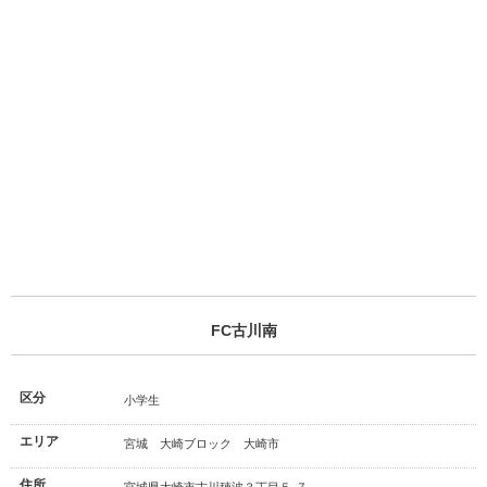
FC古川南
区分
小学生
エリア
宮城 大崎ブロック 大崎市
住所
宮城県大崎市古川穂波３丁目５-７