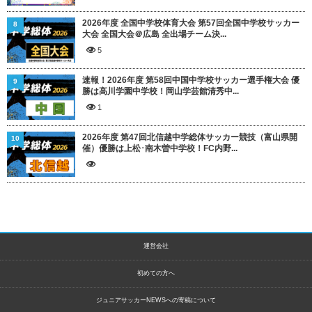
2026年度 全国中学校体育大会 第57回全国中学校サッカー
8
大会 全国大会＠広島 全出場チーム決...
5
速報！2026年度 第58回中国中学校サッカー選手権大会 優
9
勝は高川学園中学校！岡山学芸館清秀中...
1
2026年度 第47回北信越中学総体サッカー競技（富山県開
10
催）優勝は上松･南木曽中学校！FC内野...
運営会社
初めての方へ
ジュニアサッカーNEWSへの寄稿について