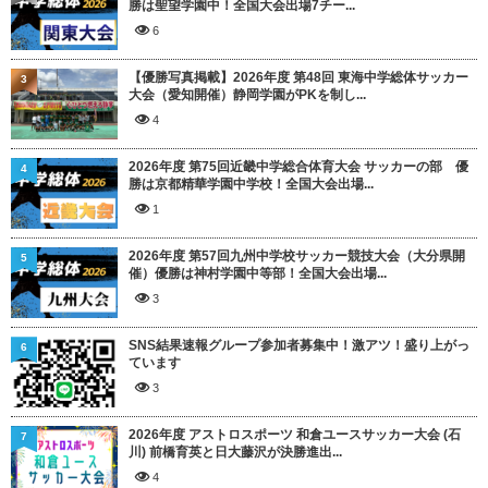
勝は聖望学園中！全国大会出場7チー...
6
【優勝写真掲載】2026年度 第48回 東海中学総体サッカー
3
大会（愛知開催）静岡学園がPKを制し...
4
2026年度 第75回近畿中学総合体育大会 サッカーの部 優
4
勝は京都精華学園中学校！全国大会出場...
1
2026年度 第57回九州中学校サッカー競技大会（大分県開
5
催）優勝は神村学園中等部！全国大会出場...
3
SNS結果速報グループ参加者募集中！激アツ！盛り上がっ
6
ています
3
2026年度 アストロスポーツ 和倉ユースサッカー大会 (石
7
川) 前橋育英と日大藤沢が決勝進出...
4