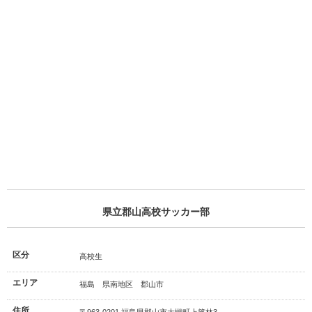
県立郡山高校サッカー部
区分
高校生
エリア
福島 県南地区 郡山市
住所
〒963-0201 福島県郡山市大槻町上篠林3