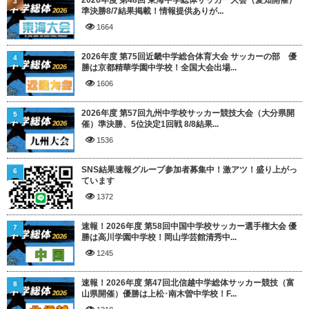
2026年度 第48回 東海中学総体サッカー大会（愛知開催）
3
準決勝8/7結果掲載！情報提供ありが...
1664
2026年度 第75回近畿中学総合体育大会 サッカーの部 優
4
勝は京都精華学園中学校！全国大会出場...
1606
2026年度 第57回九州中学校サッカー競技大会（大分県開
5
催）準決勝、5位決定1回戦 8/8結果...
1536
SNS結果速報グループ参加者募集中！激アツ！盛り上がっ
6
ています
1372
速報！2026年度 第58回中国中学校サッカー選手権大会 優
7
勝は高川学園中学校！岡山学芸館清秀中...
1245
速報！2026年度 第47回北信越中学総体サッカー競技（富
8
山県開催）優勝は上松･南木曽中学校！F...