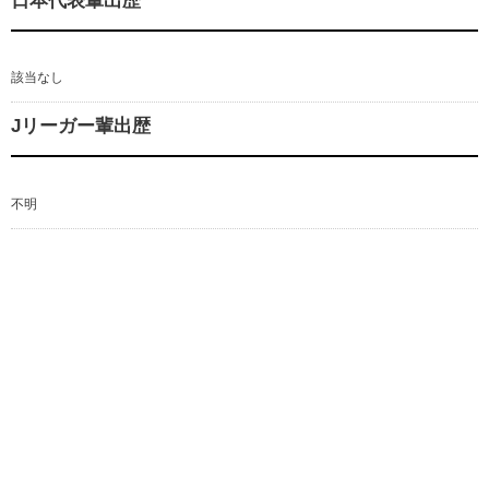
日本代表輩出歴
該当なし
Jリーガー輩出歴
不明