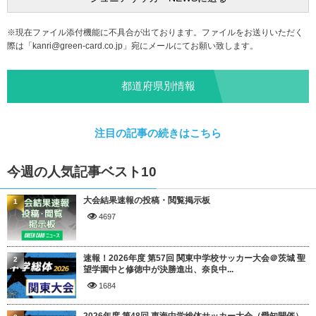
※現在ファイル添付機能に不具合が出ております。ファイルをお送りいただく
際は「
kanri@green-card.co.jp
」宛にメールにてお願い致します。
都道府県別情報
注目の記事の続きはこちら
今週の人気記事ベスト10
大会結果速報の投稿・閲覧掲示板
1
4697
速報！2026年度 第57回 関東中学校サッカー大会＠茨城 聖
2
望学園中と修徳中が決勝進出、奈良中...
1684