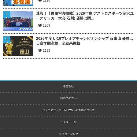
1218
速報！【優勝写真掲載】2026年度 アストロスポーツ金沢ユ
9
ースサッカー大会(石川) 優勝は関...
1209
2026年度 U-16プレミアチャンピオンシップ in 富山 優勝は
10
日章学園高校！全結果掲載
1193
運営会社
初めての方へ
ジュニアサッカーNEWSへの寄稿について
ライター一覧
ライターブログ