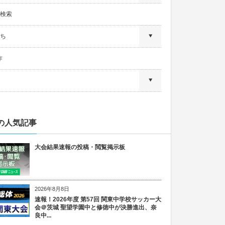
検索
ち
作
の人気記事
大会結果速報の投稿・閲覧掲示板
2026年8月8日
速報！2026年度 第57回 関東中学校サッカー大
会＠茨城 聖望学園中と修徳中が決勝進出、奈
良中...