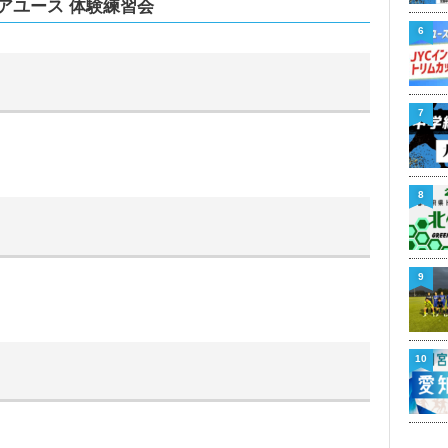
ジュニアユース 体験練習会
6
7
8
9
10