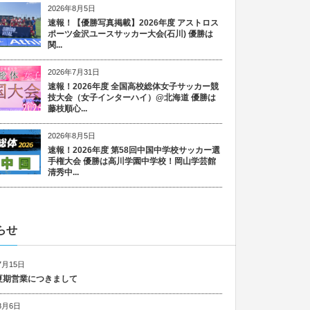
2026年8月5日
速報！【優勝写真掲載】2026年度 アストロス
ポーツ金沢ユースサッカー大会(石川) 優勝は
関...
2026年7月31日
速報！2026年度 全国高校総体女子サッカー競
技大会（女子インターハイ）@北海道 優勝は
藤枝順心...
2026年8月5日
速報！2026年度 第58回中国中学校サッカー選
手権大会 優勝は高川学園中学校！岡山学芸館
清秀中...
らせ
7月15日
6 夏期営業につきまして
8月6日