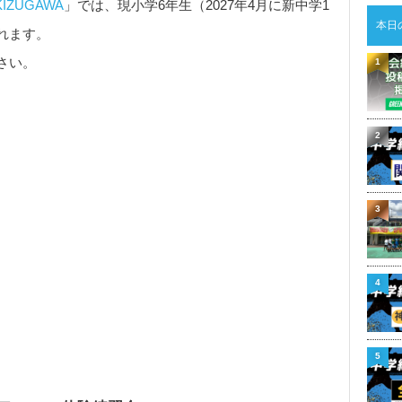
KIZUGAWA
」では、現小学6年生（2027年4月に新中学1
本日
れます。
さい。
1
2
3
4
5