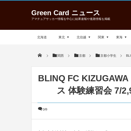
Green Card ニュース
アマチュアサッカー情報を中心に結果速報や進路情報を掲載
北海道
東北
北信越
関東
東海
関西
京都
京都小学生
BL
BLINQ FC KIZU
ス 体験練習会 7/2
0件