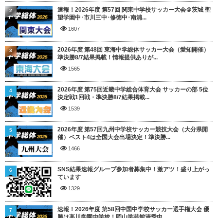
速報！2026年度 第57回 関東中学校サッカー大会＠茨城 聖
2
望学園中･市川三中･修徳中･南浦...
1607
2026年度 第48回 東海中学総体サッカー大会（愛知開催）
3
準決勝8/7結果掲載！情報提供ありが...
1565
2026年度 第75回近畿中学総合体育大会 サッカーの部 5位
4
決定戦1回戦・準決勝8/7結果掲載...
1539
2026年度 第57回九州中学校サッカー競技大会（大分県開
5
催）ベスト4は全国大会出場決定！準決勝...
1466
SNS結果速報グループ参加者募集中！激アツ！盛り上がっ
6
ています
1329
速報！2026年度 第58回中国中学校サッカー選手権大会 優
7
勝は高川学園中学校！岡山学芸館清秀中...