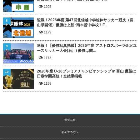
1208
速報！2026年度 第47回北信越中学総体サッカー競技（富
8
山県開催）優勝は上松･南木曽中学校！F...
1179
速報！【優勝写真掲載】2026年度 アストロスポーツ金沢ユ
9
ースサッカー大会(石川) 優勝は関...
1173
2026年度 U-16プレミアチャンピオンシップ in 富山 優勝は
10
日章学園高校！全結果掲載
1159
運営会社
初めての方へ