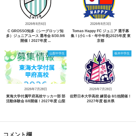
2026年8月6日
2026年8月3日
C GROSSO知多（シーグロッソ知
Tomas Happy FC ジュニア 選手募
多）ジュニアユース 選考会 8/30.9/6
集！(小1～6・年中年長)2025年度 東
開催！2027年度 ...
京都
山梨中学生
栃木中学生
2026年7月28日
2026年7月28日
東海大学付属甲府高校サッカー部 部
佐野日本大学高校 練習会 8/1他開催！
活動体験会 8/8開催！2027年度 山梨
2027年度 栃木県
コメント欄