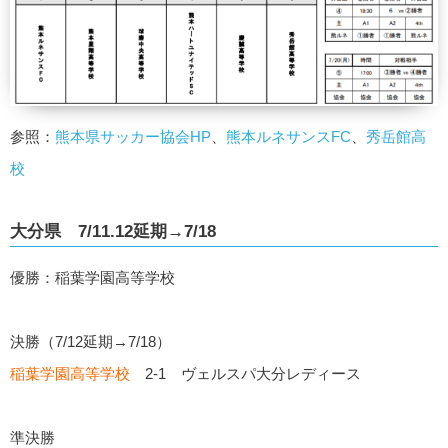
参照：
熊本県サッカー協会HP
、
熊本ルネサンスFC
、
秀岳館高
校
大分県 7/11.12延期→7/18
優勝：稲葉学園高等学校
決勝（7/12延期→7/18）
稲葉学園高等学校
2-1 ヴェルスパ大分レディース
準決勝