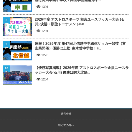
勝は高川学園中学校！岡山学芸館清秀中...
1301
2026年度 アストロスポーツ 和倉ユースサッカー大会 (石
8
川) 決勝・順位トーナメント8/8...
1291
速報！2026年度 第47回北信越中学総体サッカー競技（富
9
山県開催）優勝は上松･南木曽中学校！F...
1278
【優勝写真掲載】2026年度 アストロスポーツ金沢ユースサ
10
ッカー大会(石川) 優勝は関大北陽...
1254
運営会社
初めての方へ