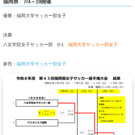
福岡県 7/4～19開催
優勝：福岡⼤学サッカー部⼥⼦
決勝
⼋⼥学院⼥⼦サッカー部 0-1
福岡⼤学サッカー部⼥⼦
参照：
福岡⼤学サッカー部⼥⼦