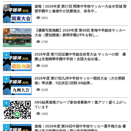
速報！2026年度 第57回 関東中学校サッカー大会＠茨城 聖
2
望学園中と修徳中が決勝進出、奈良中...
1801
【優勝写真掲載】2026年度 第48回 東海中学総体サッカー
3
大会（愛知開催）静岡学園がPKを制し...
1790
2026年度 第75回近畿中学総合体育大会 サッカーの部 優
4
勝は京都精華学園中学校！全国大会出場...
1696
2026年度 第57回九州中学校サッカー競技大会（大分県開
5
催）準決勝、5位決定1回戦 8/8結果...
1628
SNS結果速報グループ参加者募集中！激アツ！盛り上がっ
6
ています
1450
速報！2026年度 第58回中国中学校サッカー選手権大会 優
7