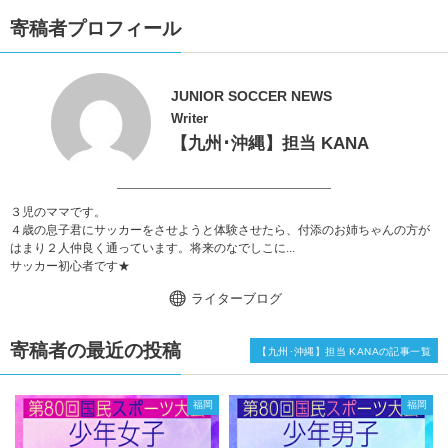
寄稿者プロフィール
JUNIOR SOCCER NEWS
Writer
【九州･沖縄】担当 KANA
３児のママです。
４歳の息子君にサッカーをさせようと体験させたら、付添のお姉ちゃんの方が
はまり２人仲良く通っています。将来のなでしこに...
サッカー初心者です★
ライターブログ
寄稿者の最近の投稿
【九州･沖縄】担当 KANAの記事一覧
福岡
福岡