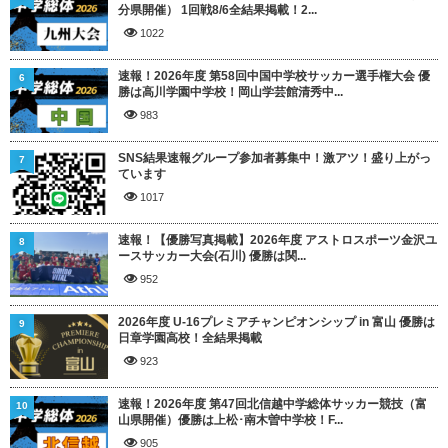
分県開催） 1回戦8/6全結果掲載！2...
1022
速報！2026年度 第58回中国中学校サッカー選手権大会 優
6
勝は高川学園中学校！岡山学芸館清秀中...
983
SNS結果速報グループ参加者募集中！激アツ！盛り上がっ
7
ています
1017
速報！【優勝写真掲載】2026年度 アストロスポーツ金沢ユ
8
ースサッカー大会(石川) 優勝は関...
952
2026年度 U-16プレミアチャンピオンシップ in 富山 優勝は
9
日章学園高校！全結果掲載
923
速報！2026年度 第47回北信越中学総体サッカー競技（富
10
山県開催）優勝は上松･南木曽中学校！F...
905