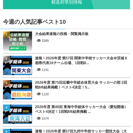
都道府県別情報
今週の人気記事ベスト10
大会結果速報の投稿・閲覧掲示板
1
3389
速報！2026年度 第57回 関東中学校サッカー大会＠茨城 8
2
都県代表16チーム出場、1回戦8...
1141
2026年度 第75回近畿中学総合体育大会 サッカーの部 2回
3
戦8/6結果掲載！ベスト4決定！5...
1120
2026年度 第48回 東海中学総体サッカー大会（愛知開催）
4
ベスト4決定！1回戦8/6結果掲載 ...
1074
速報！2026年度 第57回九州中学校サッカー競技大会（大
5