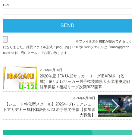
URL
※ファイル添付機能が使用できるよう
になりました。推奨ファイル形式：png、jpg｜PDFやExcelファイルは「
kanri@green-
card.co.jp
」宛にメールにてお願い致します。
2026年6月20日
2026年度 JFA U-12サッカーリーグIBARAKI（茨
城） 6/7 U-12サッカー選手権茨城県大会出場決定戦
結果掲載！後期リーグ次回9/23開幕
2026年6月20日
【シュート特化型スクール】2026年プレミアシュー
トアカデミー無料体験会 6/20 岩手県で開催【参加者
大募集】