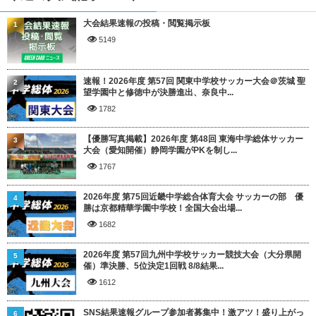
大会結果速報の投稿・閲覧掲示板
1
5149
速報！2026年度 第57回 関東中学校サッカー大会＠茨城 聖
2
望学園中と修徳中が決勝進出、奈良中...
1782
【優勝写真掲載】2026年度 第48回 東海中学総体サッカー
3
大会（愛知開催）静岡学園がPKを制し...
1767
2026年度 第75回近畿中学総合体育大会 サッカーの部 優
4
勝は京都精華学園中学校！全国大会出場...
1682
2026年度 第57回九州中学校サッカー競技大会（大分県開
5
催）準決勝、5位決定1回戦 8/8結果...
1612
SNS結果速報グループ参加者募集中！激アツ！盛り上がっ
6