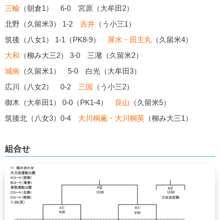
三輪
（朝倉1） 6-0 宮原（大牟田2）
北野（久留米3） 1-2
吉井
（う小三1）
筑後（八女1） 1-1（PK8-9）
屏水・田主丸
（久留米4）
大和
（柳み大三2） 3-0 三潴（久留米2）
城南
（久留米1） 5-0 白光（大牟田3）
広川（八女2） 0-2
三国
（う小三2）
御木（大牟田1） 0-0（PK1-4）
良山
（久留米5）
筑後北（八女3）0-4
大川桐薫・大川桐英
（柳み大三1）
組合せ