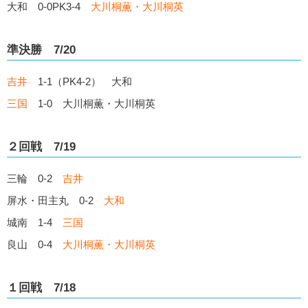
大和 0-0PK3-4
大川桐薫・大川桐英
準決勝 7/20
吉井
1-1（PK4-2） 大和
三国
1-0 大川桐薫・大川桐英
２回戦 7/19
三輪 0-2
吉井
屏水・田主丸 0-2
大和
城南 1-4
三国
良山 0-4
大川桐薫・大川桐英
１回戦 7/18