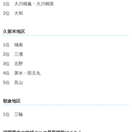
1位 大川桐薫・大川桐英
2位 大和
久留米地区
1位 城南
2位 三潴
3位 北野
4位 屏水・田主丸
5位 良山
朝倉地区
1位 三輪