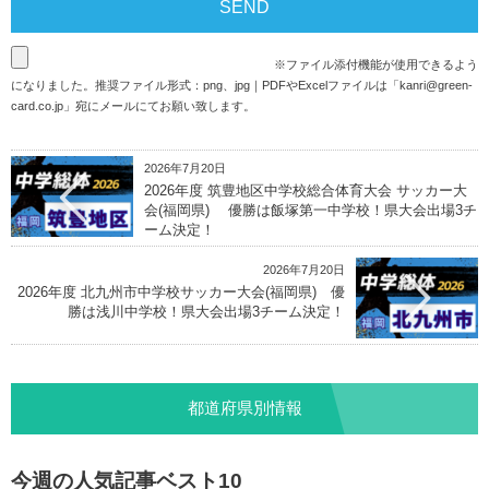
※ファイル添付機能が使用できるよう
になりました。推奨ファイル形式：png、jpg｜PDFやExcelファイルは「
kanri@green-
card.co.jp
」宛にメールにてお願い致します。
2026年7月20日
2026年度 筑豊地区中学校総合体育大会 サッカー大
会(福岡県) 優勝は飯塚第一中学校！県大会出場3チ
ーム決定！
2026年7月20日
2026年度 北九州市中学校サッカー大会(福岡県) 優
勝は浅川中学校！県大会出場3チーム決定！
都道府県別情報
今週の人気記事ベスト10