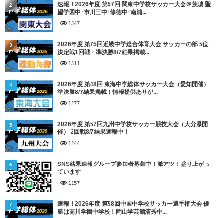
速報！2026年度 第57回 関東中学校サッカー大会＠茨城 聖
2
望学園中･市川三中･修徳中･南浦...
1347
2026年度 第75回近畿中学総合体育大会 サッカーの部 5位
3
決定戦1回戦・準決勝8/7結果掲載...
1311
2026年度 第48回 東海中学総体サッカー大会（愛知開催）
4
準決勝8/7結果掲載！情報提供ありが...
1277
2026年度 第57回九州中学校サッカー競技大会（大分県開
5
催） 2回戦8/7結果速報中！
1244
SNS結果速報グループ参加者募集中！激アツ！盛り上がっ
6
ています
1157
速報！2026年度 第58回中国中学校サッカー選手権大会 優
7
勝は高川学園中学校！岡山学芸館清秀中...