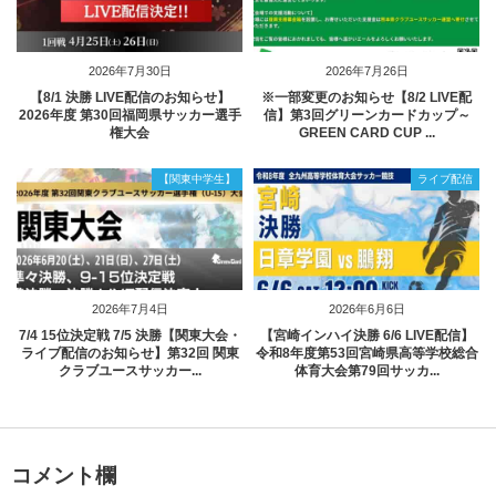
2026年7月30日
2026年7月26日
【8/1 決勝 LIVE配信のお知らせ】
※一部変更のお知らせ【8/2 LIVE配
2026年度 第30回福岡県サッカー選手
信】第3回グリーンカードカップ～
権大会
GREEN CARD CUP ...
【関東中学生】
ライブ配信
2026年7月4日
2026年6月6日
7/4 15位決定戦 7/5 決勝【関東大会・
【宮崎インハイ決勝 6/6 LIVE配信】
ライブ配信のお知らせ】第32回 関東
令和8年度第53回宮崎県高等学校総合
クラブユースサッカー...
体育大会第79回サッカ...
コメント欄