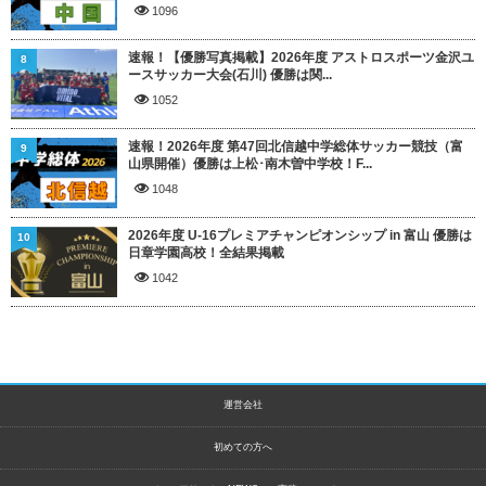
1096
速報！【優勝写真掲載】2026年度 アストロスポーツ金沢ユ
8
ースサッカー大会(石川) 優勝は関...
1052
速報！2026年度 第47回北信越中学総体サッカー競技（富
9
山県開催）優勝は上松･南木曽中学校！F...
1048
2026年度 U-16プレミアチャンピオンシップ in 富山 優勝は
10
日章学園高校！全結果掲載
1042
運営会社
初めての方へ