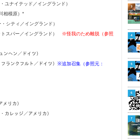
ター・ユナイテッド／イングランド）
3
奈川相模原）*
スター・シティ／イングランド）
・ホットスパー／イングランド）
※怪我のため離脱（参照
4
・ミュンヘン／ドイツ）
ト・フランクフルト／ドイツ）
※追加召集（参照元：
5
6
／アメリカ）
イナ・カレッジ／アメリカ）
7