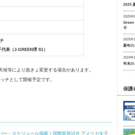
202
2025年
Gree
せ
2025年
チ
新年の
代表（J-GREEN堺 S1）
2024年
年末の
天候等により急きょ変更する場合があります。
Aマッチとして開催予定です。
保護
バー・スケジュール掲載！国際親善試合 アメリカ女子