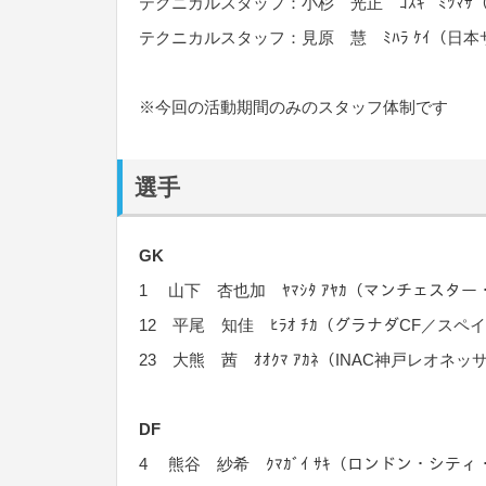
テクニカルスタッフ：小杉 光正 ｺｽｷﾞ ﾐﾂﾏ
テクニカルスタッフ：見原 慧 ﾐﾊﾗ ｹｲ（日
※今回の活動期間のみのスタッフ体制です
選手
GK
1 山下 杏也加 ﾔﾏｼﾀ ｱﾔｶ（マンチェスタ
12 平尾 知佳 ﾋﾗｵ ﾁｶ（グラナダCF／スペ
23 大熊 茜 ｵｵｸﾏ ｱｶﾈ（INAC神戸レオネッ
DF
4 熊谷 紗希 ｸﾏｶﾞｲ ｻｷ（ロンドン・シ