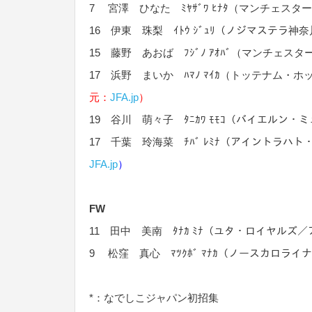
7 宮澤 ひなた ﾐﾔｻﾞﾜ ﾋﾅﾀ（マンチェス
16 伊東 珠梨 ｲﾄｳ ｼﾞｭﾘ（ノジマステラ神
15 藤野 あおば ﾌｼﾞﾉ ｱｵﾊﾞ（マンチェ
17 浜野 まいか ﾊﾏﾉ ﾏｲｶ（トッテナム
元：
JFA.jp
）
19 谷川 萌々子 ﾀﾆｶﾜ ﾓﾓｺ（バイエルン
17 千葉 玲海菜 ﾁﾊﾞ ﾚﾐﾅ（アイントラハ
JFA.jp
）
FW
11 田中 美南 ﾀﾅｶ ﾐﾅ（ユタ・ロイヤルズ
9 松窪 真心 ﾏﾂｸﾎﾞ ﾏﾅｶ（ノースカロラ
*：なでしこジャパン初招集