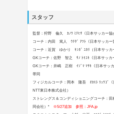
スタッフ
監督：狩野 倫久 ｶﾉｳ ﾐﾁﾋｻ（日本サッカー
コーチ：内田 篤人 ｳﾁﾀﾞ ｱﾂﾄ（日本サッ
コーチ：近賀 ゆかり ｷﾝｶﾞ ﾕｶﾘ（日本サ
GKコーチ：佐野 智之 ｻﾉ ﾄﾓﾕｷ（日本サ
GKコーチ：井嶋 正樹 ｲｼﾞﾏ ﾏｻｷ（日本
帯同
フィジカルコーチ：岡本 隆吾 ｵｶﾓﾄ ﾘｭｳｺ
NTT東日本株式会社）
ストレングス＆コンディショニングコーチ：田村 謙太郎 ﾀﾑ
同会社）*
※5/27追加 参照：
JFA.jp