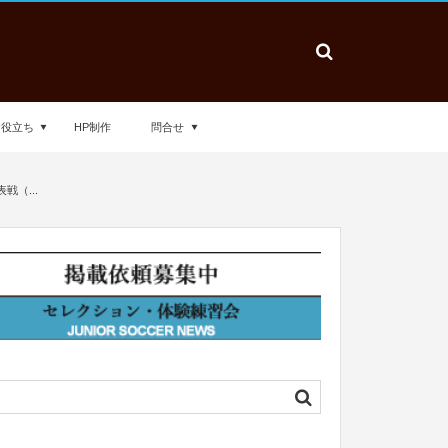
お役立ち
HP制作
問合せ
（...