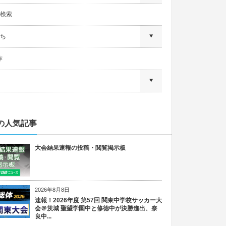
検索
ち
作
の人気記事
大会結果速報の投稿・閲覧掲示板
2026年8月8日
速報！2026年度 第57回 関東中学校サッカー大
会＠茨城 聖望学園中と修徳中が決勝進出、奈
良中...