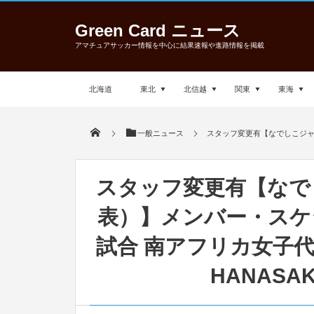
Green Card ニュース
アマチュアサッカー情報を中心に結果速報や進路情報を掲載
北海道
東北
北信越
関東
東海
一般ニュース
スタッフ変更有【なでしこジャ
スタッフ変更有【なで
表）】メンバー・スケ
試合 南アフリカ女子代表
HANASAK