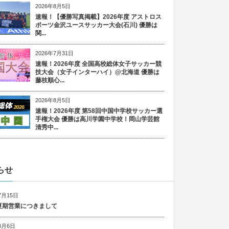
2026年8月5日
速報！【優勝写真掲載】2026年度 アストロス
ポーツ金沢ユースサッカー大会(石川) 優勝は
関...
2026年7月31日
速報！2026年度 全国高校総体女子サッカー競
技大会（女子インターハイ）@北海道 優勝は
藤枝順心...
2026年8月5日
速報！2026年度 第58回中国中学校サッカー選
手権大会 優勝は高川学園中学校！岡山学芸館
清秀中...
らせ
7月15日
6 夏期営業につきまして
8月6日