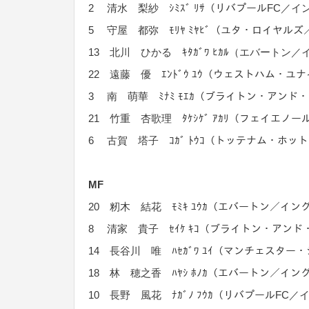
2 清水 梨紗 ｼﾐｽﾞ ﾘｻ（リバプールFC／
5 守屋 都弥 ﾓﾘﾔ ﾐﾔﾋﾞ（ユタ・ロイヤル
13 北川 ひかる ｷﾀｶﾞﾜ ﾋｶﾙ（エバートン
22 遠藤 優 ｴﾝﾄﾞｳ ﾕｳ（ウェストハム・
3 南 萌華 ﾐﾅﾐ ﾓｴｶ（ブライトン・アン
21 竹重 杏歌理 ﾀｹｼｹﾞ ｱｶﾘ（フェイエノ
6 古賀 塔子 ｺｶﾞ ﾄｳｺ（トッテナム・ホ
MF
20 籾木 結花 ﾓﾐｷ ﾕｳｶ（エバートン／イン
8 清家 貴子 ｾｲｹ ｷｺ（ブライトン・アン
14 長谷川 唯 ﾊｾｶﾞﾜ ﾕｲ（マンチェスタ
18 林 穂之香 ﾊﾔｼ ﾎﾉｶ（エバートン／イン
10 長野 風花 ﾅｶﾞﾉ ﾌｳｶ（リバプールFC