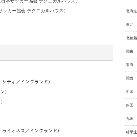
ｻ（日本サッカー協会 テクニカルハウス）
本サッカー協会 テクニカルハウス）
北海道
東北
北信越
関東
東海
関西
ー・シティ／イングランド）
イン）
中国
サ）
四国
九州
ティ・ライオネス／イングランド）
結果速