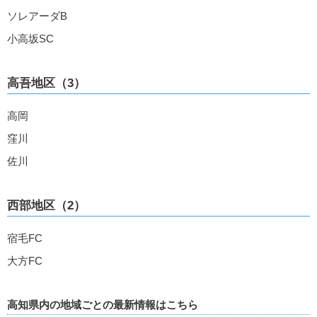
ソレアーダB
小高坂SC
高吾地区（3）
高岡
窪川
佐川
西部地区（2）
宿毛FC
大方FC
高知県内の地域ごとの最新情報はこちら