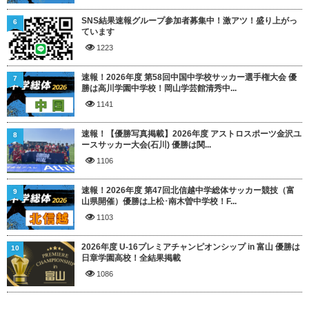
SNS結果速報グループ参加者募集中！激アツ！盛り上がっ
6
ています
1223
速報！2026年度 第58回中国中学校サッカー選手権大会 優
7
勝は高川学園中学校！岡山学芸館清秀中...
1141
速報！【優勝写真掲載】2026年度 アストロスポーツ金沢ユ
8
ースサッカー大会(石川) 優勝は関...
1106
速報！2026年度 第47回北信越中学総体サッカー競技（富
9
山県開催）優勝は上松･南木曽中学校！F...
1103
2026年度 U-16プレミアチャンピオンシップ in 富山 優勝は
10
日章学園高校！全結果掲載
1086