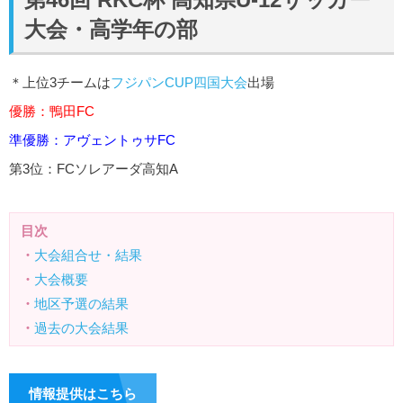
大会・高学年の部
＊上位3チームは
フジパンCUP四国大会
出場
優勝：鴨田FC
準優勝：アヴェントゥサFC
第3位：FCソレアーダ高知A
目次
・
大会組合せ・結果
・
大会概要
・
地区予選の結果
・
過去の大会結果
情報提供はこちら