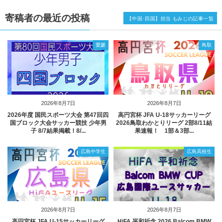
寄稿者の最近の投稿
【中国･四国】担当 もみじの記事一覧
愛媛
鳥取
2026年8月7日
2026年8月7日
2026年度 国民スポーツ大会 第47回四
高円宮杯 JFA U-18サッカーリーグ
国ブロック大会サッカー競技 少年男
2026鳥取わかとりリーグ 2部8/11結
子 8/7結果掲載！8/...
果速報！ 1部＆3部...
広島中学生
広島高校生
2026年8月7日
2026年8月7日
高円宮杯 JFA U-15サッカーリーグ
HiFA 平和祈念 2026 Balcom BMW