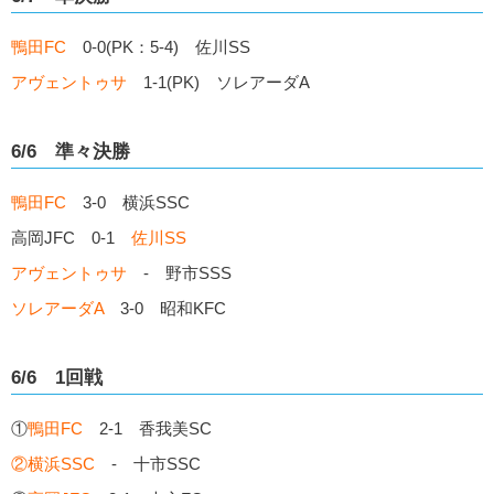
鴨田FC
0-0(PK：5-4) 佐川SS
アヴェントゥサ
1-1(PK) ソレアーダA
6/6 準々決勝
鴨田FC
3-0 横浜SSC
高岡JFC 0-1
佐川SS
アヴェントゥサ
- 野市SSS
ソレアーダA
3-0 昭和KFC
6/6 1回戦
①
鴨田FC
2-1 香我美SC
②横浜SSC
- 十市SSC