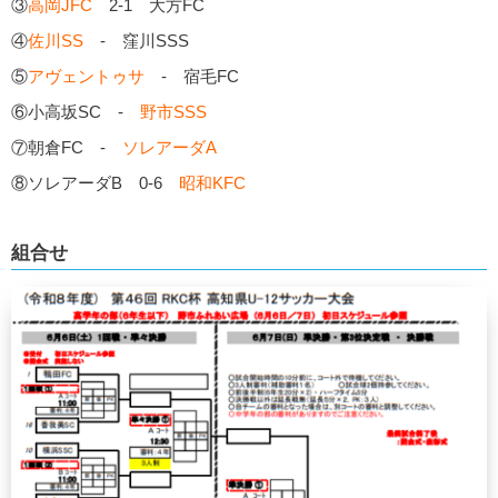
③
高岡JFC
2-1 大方FC
④
佐川SS
- 窪川SSS
⑤
アヴェントゥサ
- 宿毛FC
⑥小高坂SC -
野市SSS
⑦朝倉FC -
ソレアーダA
⑧ソレアーダB 0-6
昭和KFC
組合せ