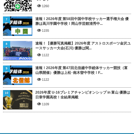
1260
速報！2026年度 第58回中国中学校サッカー選手権大会 優
7
勝は高川学園中学校！岡山学芸館清秀中...
1155
速報！【優勝写真掲載】2026年度 アストロスポーツ金沢ユ
8
ースサッカー大会(石川) 優勝は関...
1122
速報！2026年度 第47回北信越中学総体サッカー競技（富
9
山県開催）優勝は上松･南木曽中学校！F...
1122
2026年度 U-16プレミアチャンピオンシップ in 富山 優勝は
10
日章学園高校！全結果掲載
1109