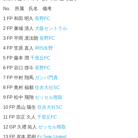
No. 所属 氏名 備考
1 FP 和田 明久
長野FC
2 FP 兼城 清人
大阪セントラル
3 FP 平岡 凛汰朗
長野FC
4 FP 笠原 直人
IRIS生野
5 FP 藤本 潤
千里丘FC
6 FP 谷口 啓斗
長野FC
7 FP 中村 翔馬
ガンバ門真
8 FP 奥村 福都
住吉大社SC
9 FP 松中 飛翔
ゼッセル熊取
10 FP 黒山 陽生
住吉大社SC
11 FP 宗正 久人
千里丘FC
12 GP 久禮 拓人
ゼッセル熊取
13 FP 岸本 昇樹
Er Sele United