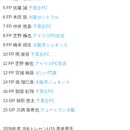
5 FP 佐藤 誠
千里丘FC
6 FP 本田 龍
大阪セントラル
7 FP 仲井 悠真
千里丘FC
8 FP 芝野 楓也
アイリスFC住吉
9 FP 橋本 煌生
大阪市ジュネッス
10 FP 岡 俊吾
千里丘FC
11 FP 芝野 椿也
アイリスFC住吉
12 FP 宮城 柚葵
ガンバ門真
14 FP 堀 瑠己亜
大阪市ジュネッス
16 FP 朝賀 虹翔
千里丘FC
13 GP 胡田 悠太
千里丘FC
15 GP 川満 亜希也
デューミラン大阪
2026年度 JFAトレセンU15 選考選手