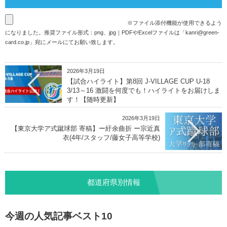
※ファイル添付機能が使用できるよう
になりました。推奨ファイル形式：png、jpg｜PDFやExcelファイルは「
kanri@green-
card.co.jp
」宛にメールにてお願い致します。
2026年3月19日
【試合ハイライト】第8回 J-VILLAGE CUP U-18
3/13～16 激闘を何度でも！ハイライトをお届けしま
す！【随時更新】
2026年3月19日
【東京大学ア式蹴球部 寄稿】ー紆余曲折 ー宗近真
衣(4年/スタッフ/藤女子高等学校)
都道府県別情報
今週の人気記事ベスト10