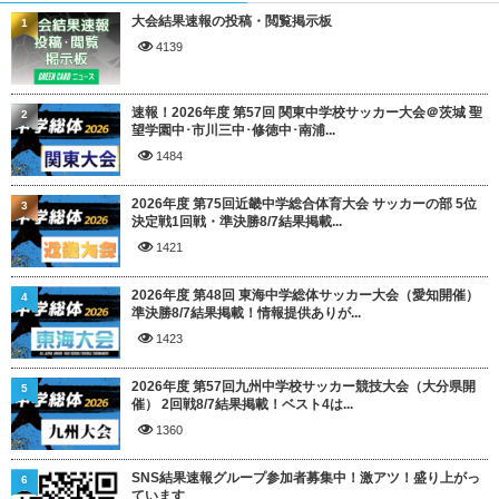
大会結果速報の投稿・閲覧掲示板
1
4139
速報！2026年度 第57回 関東中学校サッカー大会＠茨城 聖
2
望学園中･市川三中･修徳中･南浦...
1484
2026年度 第75回近畿中学総合体育大会 サッカーの部 5位
3
決定戦1回戦・準決勝8/7結果掲載...
1421
2026年度 第48回 東海中学総体サッカー大会（愛知開催）
4
準決勝8/7結果掲載！情報提供ありが...
1423
2026年度 第57回九州中学校サッカー競技大会（大分県開
5
催） 2回戦8/7結果掲載！ベスト4は...
1360
SNS結果速報グループ参加者募集中！激アツ！盛り上がっ
6
ています