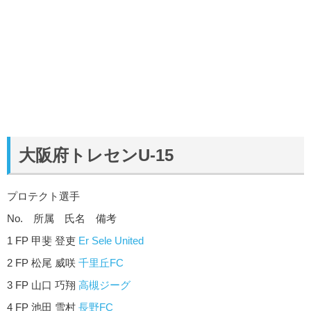
大阪府トレセンU-15
プロテクト選手
No. 所属 氏名 備考
1 FP 甲斐 登吏
Er Sele United
2 FP 松尾 威咲
千里丘FC
3 FP 山口 巧翔
高槻ジーグ
4 FP 池田 雪村
長野FC