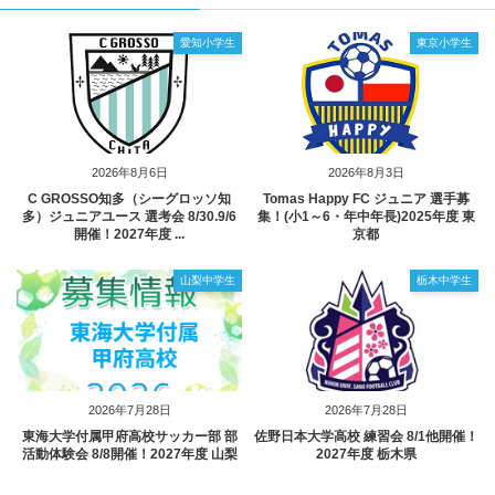
愛知小学生
東京小学生
2026年8月6日
2026年8月3日
C GROSSO知多（シーグロッソ知
Tomas Happy FC ジュニア 選手募
多）ジュニアユース 選考会 8/30.9/6
集！(小1～6・年中年長)2025年度 東
開催！2027年度 ...
京都
山梨中学生
栃木中学生
2026年7月28日
2026年7月28日
東海大学付属甲府高校サッカー部 部
佐野日本大学高校 練習会 8/1他開催！
活動体験会 8/8開催！2027年度 山梨
2027年度 栃木県