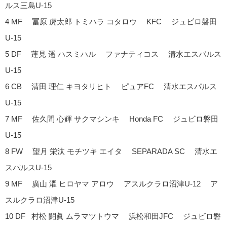
ルス三島U-15
4 MF 冨原 虎太郎 トミハラ コタロウ KFC ジュビロ磐田
U-15
5 DF 蓮見 遥 ハスミハル ファナティコス 清水エスパルス
U-15
6 CB 清田 理仁 キヨタリヒト ピュアFC 清水エスパルス
U-15
7 MF 佐久間 心輝 サクマシンキ Honda FC ジュビロ磐田
U-15
8 FW 望月 栄汰 モチツキ エイタ SEPARADA SC 清水エ
スパルスU-15
9 MF 廣山 濯 ヒロヤマ アロウ アスルクラロ沼津U-12 ア
スルクラロ沼津U-15
10 DF 村松 闘眞 ムラマツトウマ 浜松和田JFC ジュビロ磐