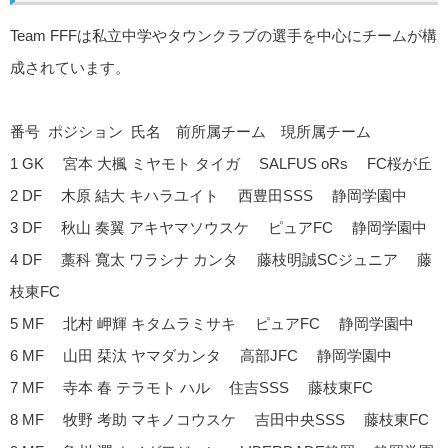
Team FFFは私立中学やタウンクラブの選手を中心にチームが構
成されています。
番号 ポジション 氏名 前所属チーム 現所属チーム
1 GK 宮本 大楓 ミヤモト タイガ SALFUS oRs FC桜が丘
2 DF 木原 結大 キハラユイト 西豊田SSS 静岡学園中
3 DF 秋山 奏翼 アキヤマソウスケ ピュアFC 静岡学園中
4 DF 藁科 寬太 ワラシナ カンタ 藤枝明誠SCジュニア 藤
枝東FC
5 MF 北村 岬輝 キタムラミサキ ピュアFC 静岡学園中
6 MF 山田 栞汰 ヤマダカンタ 高部JFC 静岡学園中
7 MF 寺本 春 テラモト ハル 住吉SSS 藤枝東FC
8 MF 牧野 考助 マキノコウスケ 吉田中央SSS 藤枝東FC