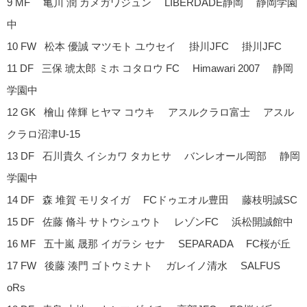
9 MF 亀川 潤 カメガワジュン LIBERDADE静岡 静岡学園
中
10 FW 松本 優誠 マツモト ユウセイ 掛川JFC 掛川JFC
11 DF 三保 琥太郎 ミホ コタロウ FC Himawari 2007 静岡
学園中
12 GK 檜山 倖輝 ヒヤマ コウキ アスルクラロ富士 アスル
クラロ沼津U-15
13 DF 石川貴久 イシカワ タカヒサ バンレオール岡部 静岡
学園中
14 DF 森 堆賀 モリタイガ FCドゥエオル豊田 藤枝明誠SC
15 DF 佐藤 脩斗 サトウシュウト レゾンFC 浜松開誠館中
16 MF 五十嵐 晟那 イガラシ セナ SEPARADA FC桜が丘
17 FW 後藤 湊門 ゴトウミナト ガレイノ清水 SALFUS
oRs