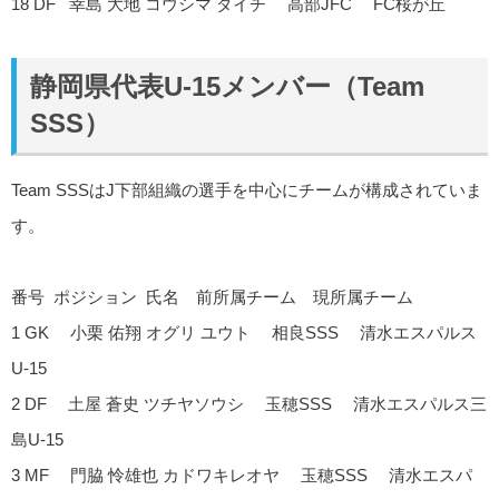
18 DF 幸島 大地 コウシマ ダイチ 高部JFC FC桜が丘
静岡県代表U-15メンバー（Team
SSS）
Team SSSはJ下部組織の選手を中心にチームが構成されていま
す。
番号 ポジション 氏名 前所属チーム 現所属チーム
1 GK 小栗 佑翔 オグリ ユウト 相良SSS 清水エスパルス
U-15
2 DF 土屋 蒼史 ツチヤソウシ 玉穂SSS 清水エスパルス三
島U-15
3 MF 門脇 怜雄也 カドワキレオヤ 玉穂SSS 清水エスパ