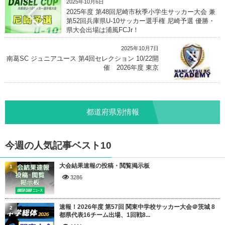
2025年10月6日
2025年度 第48回尼崎市秋季小学生サッカー大会 兼
第52回兵庫県U-10サッカー選手権 尼崎予選 優勝・
県大会出場は浦風FCJr！
2025年10月7日
南葛SC ジュニアユース 第4回セレクション 10/22開
催 2026年度 東京
都道府県別情報
今週の人気記事ベスト10
大会結果速報の投稿・閲覧掲示板
1
3286
速報！2026年度 第57回 関東中学校サッカー大会＠茨城 8
2
都県代表16チーム出場、1回戦8...