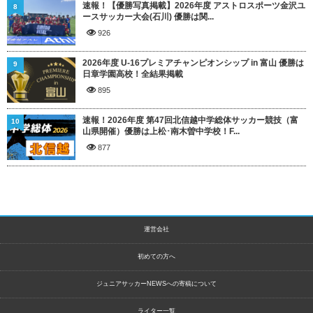
速報！【優勝写真掲載】2026年度 アストロスポーツ金沢ユ
8
ースサッカー大会(石川) 優勝は関...
926
2026年度 U-16プレミアチャンピオンシップ in 富山 優勝は
9
日章学園高校！全結果掲載
895
速報！2026年度 第47回北信越中学総体サッカー競技（富
10
山県開催）優勝は上松･南木曽中学校！F...
877
運営会社
初めての方へ
ジュニアサッカーNEWSへの寄稿について
ライター一覧