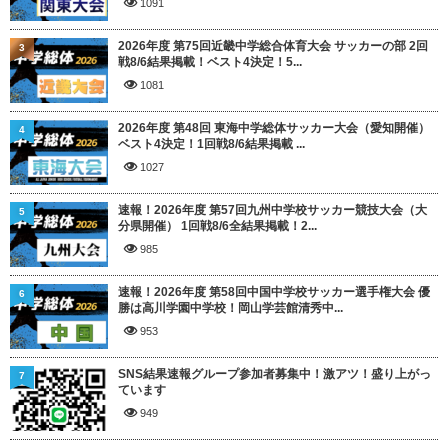
1091
2026年度 第75回近畿中学総合体育大会 サッカーの部 2回
3
戦8/6結果掲載！ベスト4決定！5...
1081
2026年度 第48回 東海中学総体サッカー大会（愛知開催）
4
ベスト4決定！1回戦8/6結果掲載 ...
1027
速報！2026年度 第57回九州中学校サッカー競技大会（大
5
分県開催） 1回戦8/6全結果掲載！2...
985
速報！2026年度 第58回中国中学校サッカー選手権大会 優
6
勝は高川学園中学校！岡山学芸館清秀中...
953
SNS結果速報グループ参加者募集中！激アツ！盛り上がっ
7
ています
949