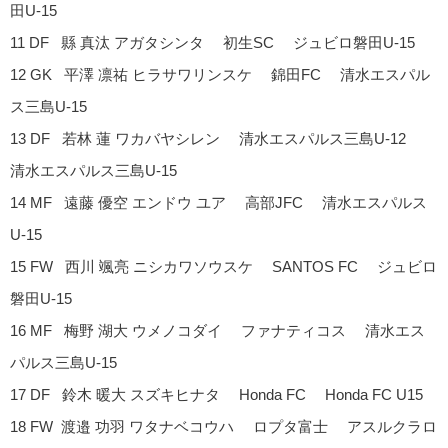
田U-15
11 DF 縣 真汰 アガタシンタ 初生SC ジュビロ磐田U-15
12 GK 平澤 凛祐 ヒラサワリンスケ 錦田FC 清水エスパル
ス三島U-15
13 DF 若林 蓮 ワカバヤシレン 清水エスパルス三島U-12
清水エスパルス三島U-15
14 MF 遠藤 優空 エンドウ ユア 高部JFC 清水エスパルス
U-15
15 FW 西川 颯亮 ニシカワソウスケ SANTOS FC ジュビロ
磐田U-15
16 MF 梅野 湖大 ウメノコダイ ファナティコス 清水エス
パルス三島U-15
17 DF 鈴木 暖大 スズキヒナタ Honda FC Honda FC U15
18 FW 渡邉 功羽 ワタナベコウハ ロプタ富士 アスルクラロ