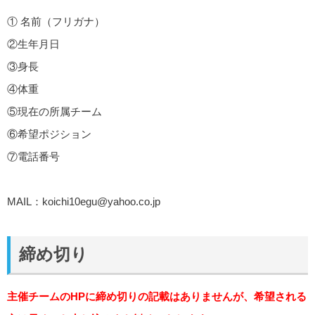
① 名前（フリガナ）
②生年月日
③身長
④体重
⑤現在の所属チーム
⑥希望ポジション
⑦電話番号
MAIL：
koichi10egu@yahoo.co.jp
締め切り
主催チームのHPに締め切りの記載はありませんが、希望される