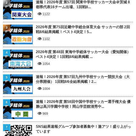
速報！2026年度 第57回 関東中学校サッカー大会＠茨城 8
2
都県代表16チーム出場、1回戦8...
1122
2026年度 第75回近畿中学総合体育大会 サッカーの部 2回
3
戦8/6結果掲載！ベスト4決定！5...
1102
2026年度 第48回 東海中学総体サッカー大会（愛知開催）
4
ベスト4決定！1回戦8/6結果掲載 ...
1054
速報！2026年度 第57回九州中学校サッカー競技大会（大
5
分県開催） 1回戦8/6全結果掲載！2...
1004
速報！2026年度 第58回中国中学校サッカー選手権大会 優
6
勝は高川学園中学校！岡山学芸館清秀中...
969
SNS結果速報グループ参加者募集中！激アツ！盛り上がっ
7
ています