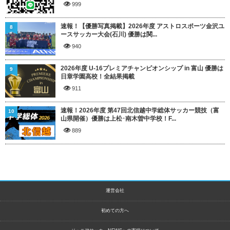
999
速報！【優勝写真掲載】2026年度 アストロスポーツ金沢ユ
8
ースサッカー大会(石川) 優勝は関...
940
2026年度 U-16プレミアチャンピオンシップ in 富山 優勝は
9
日章学園高校！全結果掲載
911
速報！2026年度 第47回北信越中学総体サッカー競技（富
10
山県開催）優勝は上松･南木曽中学校！F...
889
運営会社
初めての方へ