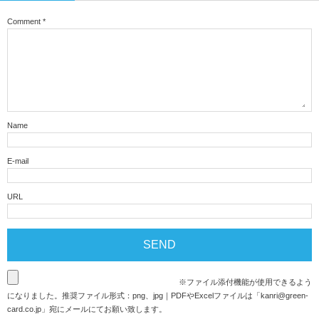
Comment
*
Name
E-mail
URL
※ファイル添付機能が使用できるよう
になりました。推奨ファイル形式：png、jpg｜PDFやExcelファイルは「
kanri@green-
card.co.jp
」宛にメールにてお願い致します。