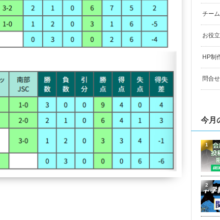
チーム
お役立
HP制
問合せ
今月
1
2