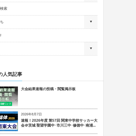
検索
ち
作
の人気記事
大会結果速報の投稿・閲覧掲示板
2026年8月7日
速報！2026年度 第57回 関東中学校サッカー大
会＠茨城 聖望学園中･市川三中･修徳中･南浦...