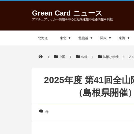
Green Card ニュース
アマチュアサッカー情報を中心に結果速報や進路情報を掲載
北海道
東北
北信越
関東
東海
中国
島根
島根小学生
2
2025年度 第41回
（島根県開催）
0件