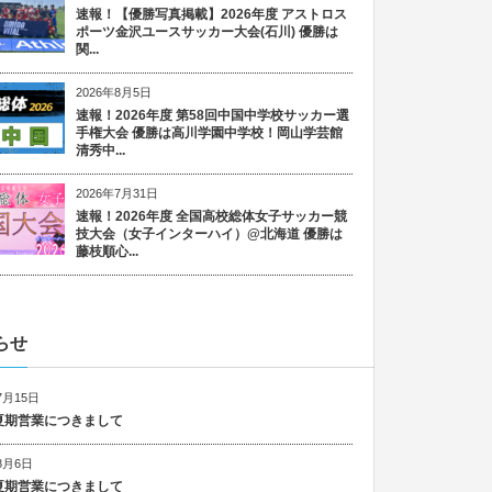
速報！【優勝写真掲載】2026年度 アストロス
ポーツ金沢ユースサッカー大会(石川) 優勝は
関...
2026年8月5日
速報！2026年度 第58回中国中学校サッカー選
手権大会 優勝は高川学園中学校！岡山学芸館
清秀中...
2026年7月31日
速報！2026年度 全国高校総体女子サッカー競
技大会（女子インターハイ）@北海道 優勝は
藤枝順心...
らせ
7月15日
6 夏期営業につきまして
8月6日
5 夏期営業につきまして