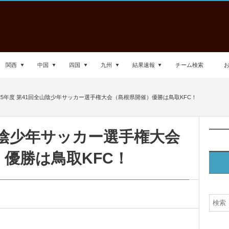
関西
中国
四国
九州
結果速報
チーム検索
025年度 第41回全山陰少年サッカー選手権大会（島根県開催）優勝は鳥取KFC！
全山陰少年サッカー選手権大会
優勝は鳥取KFC！