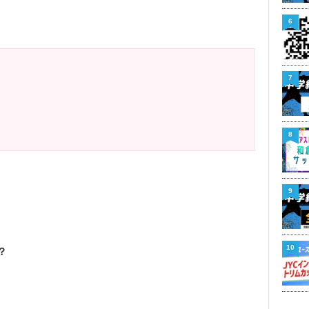
6
7
8
9
10
？