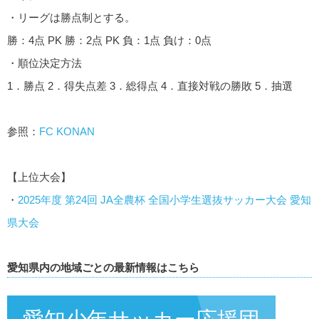
・リーグは勝点制とする。
勝：4点 PK 勝：2点 PK 負：1点 負け：0点
・順位決定方法
1．勝点 2．得失点差 3．総得点 4．直接対戦の勝敗 5．抽選
参照：
FC KONAN
【上位大会】
・
2025年度 第24回 JA全農杯 全国小学生選抜サッカー大会 愛知
県大会
愛知県内の地域ごとの最新情報はこちら