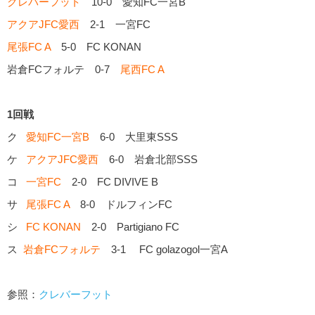
クレバーフット
10-0 愛知FC一宮B
アクアJFC愛西
2-1 一宮FC
尾張FC A
5-0 FC KONAN
岩倉FCフォルテ 0-7
尾西FC A
1回戦
ク
愛知FC一宮B
6-0 大里東SSS
ケ
アクアJFC愛西
6-0 岩倉北部SSS
コ
一宮FC
2-0 FC DIVIVE B
サ
尾張FC A
8-0 ドルフィンFC
シ
FC KONAN
2-0 Partigiano FC
ス
岩倉FCフォルテ
3-1 FC golazogol一宮A
参照：
クレバーフット