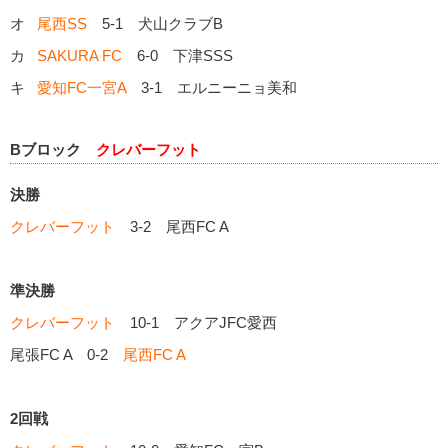
オ
尾西SS
5-1 犬山クラブB
カ
SAKURA FC
6-0 下津SSS
キ
愛知FC一宮A
3-1 エルニーニョ美和
Bブロック
クレバーフット
決勝
クレバーフット
3-2 尾西FC A
準決勝
クレバーフット
10-1 アクアJFC愛西
尾張FC A 0-2
尾西FC A
2回戦