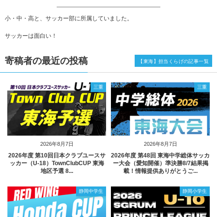
小・中・高と、サッカー部に所属していました。
サッカーは面白い！
寄稿者の最近の投稿
【東海】担当くらげの記事一覧
三重
三重
2026年8月7日
2026年8月7日
2026年度 第10回日本クラブユースサ
2026年度 第48回 東海中学総体サッカ
ッカー（U-18）TownClubCUP 東海
ー大会（愛知開催）準決勝8/7結果掲
地区予選 8...
載！情報提供ありがとうご...
静岡中学生
静岡小学生