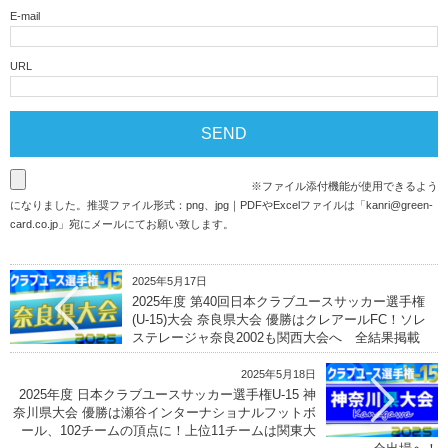
E-mail
URL
※ファイル添付機能が使用できるよう
になりました。推奨ファイル形式：png、jpg｜PDFやExcelファイルは「
kanri@green-
card.co.jp
」宛にメールにてお願い致します。
2025年5月17日
2025年度 第40回日本クラブユースサッカー選手権
(U-15)大会 奈良県大会 優勝はクレアールFC！ソレ
ステレージャ奈良2002も関西大会へ 全結果掲載
2025年5月18日
2025年度 日本クラブユースサッカー選手権U-15 神
奈川県大会 優勝は瀬⾕インターナショナルフットボ
ール、102チームの頂点に！上位11チームは関東大