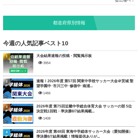
会出場へ！
都道府県別情報
今週の人気記事ベスト10
大会結果速報の投稿・閲覧掲示板
1
3954
速報！2026年度 第57回 関東中学校サッカー大会＠茨城 聖
2
望学園中･市川三中･修徳中･南浦...
1466
2026年度 第75回近畿中学総合体育大会 サッカーの部 5位
3
決定戦1回戦・準決勝8/7結果掲載...
1408
2026年度 第48回 東海中学総体サッカー大会（愛知開催）
4
準決勝8/7結果掲載！情報提供ありが...