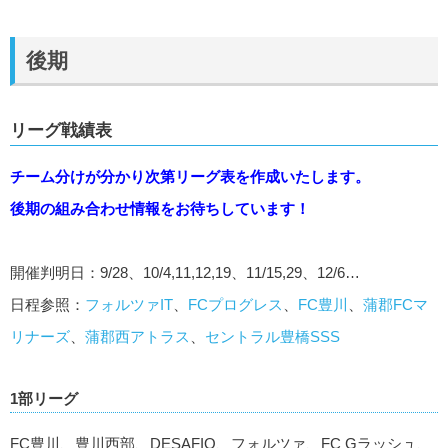
後期
リーグ戦績表
チーム分けが分かり次第リーグ表を作成いたします。
後期の組み合わせ情報をお待ちしています！
開催判明日：9/28、10/4,11,12,19、11/15,29、12/6…
日程参照：
フォルツァIT
、
FCプログレス
、
FC豊川
、
蒲郡FCマ
リナーズ
、
蒲郡西アトラス
、
セントラル豊橋SSS
1部リーグ
FC豊川、豊川西部、DESAFIO、フォルツァ、FC Gラッシュ、