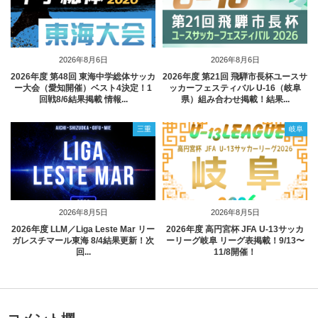
2026年8月6日
2026年8月6日
2026年度 第48回 東海中学総体サッカ
2026年度 第21回 飛騨市長杯ユースサ
ー大会（愛知開催）ベスト4決定！1
ッカーフェスティバル U-16（岐阜
回戦8/6結果掲載 情報...
県）組み合わせ掲載！結果...
三重
岐阜
2026年8月5日
2026年8月5日
2026年度 LLM／Liga Leste Mar リー
2026年度 高円宮杯 JFA U-13サッカ
ガレスチマール東海 8/4結果更新！次
ーリーグ岐阜 リーグ表掲載！9/13〜
回...
11/8開催！