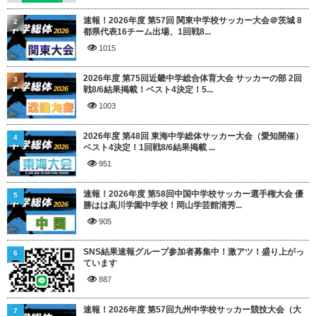
速報！2026年度 第57回 関東中学校サッカー大会＠茨城 8
2
都県代表16チーム出場、1回戦8...
1015
2026年度 第75回近畿中学総合体育大会 サッカーの部 2回
3
戦8/6結果掲載！ベスト4決定！5...
1003
2026年度 第48回 東海中学総体サッカー大会（愛知開催）
4
ベスト4決定！1回戦8/6結果掲載 ...
951
速報！2026年度 第58回中国中学校サッカー選手権大会 優
5
勝はは高川学園中学校！岡山学芸館清秀...
905
SNS結果速報グループ参加者募集中！激アツ！盛り上がっ
6
ています
887
速報！2026年度 第57回九州中学校サッカー競技大会（大
7