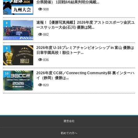
分県開催） 1回戦8/6結果判明分掲載...
908
速報！【優勝写真掲載】2026年度 アストロスポーツ金沢ユ
8
ースサッカー大会(石川) 優勝は関...
882
2026年度 U-16プレミアチャンピオンシップ in 富山 優勝は
9
日章学園高校！順位トーナ...
836
2026年度 CC杯／Connecting Community杯 裏インターハ
10
イ（静岡）優勝は...
820
運営会社
初めての方へ