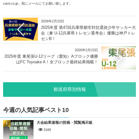
card.co.jp
」宛にメールにてお願い致します。
2026年2月23日
2025年度 第47回兵庫県都市対抗選抜少年サッカー大
会（兼 U-12兵庫県トレセン選考会）優勝は神戸トレ
センB！
2026年2月23日
2025年度 東尾張U-12リーグ（愛知）Aブロック優勝
はFC Toyoake A！全ブロック最終結果掲載！
都道府県別情報
今週の人気記事ベスト10
大会結果速報の投稿・閲覧掲示板
1
3189