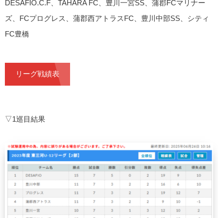
DESAFIO.C.F、TAHARA FC、豊川一宮SS、蒲郡FCマリナー
ズ、FCプログレス、蒲郡西アトラスFC、豊川中部SS、シティ
FC豊橋
リーグ戦績表
▽1巡目結果