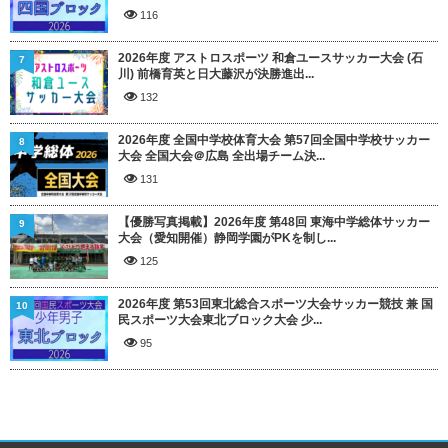
116
2026年度 アストロスポーツ 和倉ユースサッカー大会 (石
7
川) 前橋育英と日大藤沢が決勝進出...
132
2026年度 全国中学校体育大会 第57回全国中学校サッカー
8
大会 全国大会＠広島 全出場チーム決...
131
【優勝写真掲載】2026年度 第48回 東海中学総体サッカー
9
大会（愛知開催）静岡学園がPKを制し...
125
2026年度 第53回東北総合スポーツ大会サッカー競技 兼 国
10
民スポーツ大会東北ブロック大会 少...
95