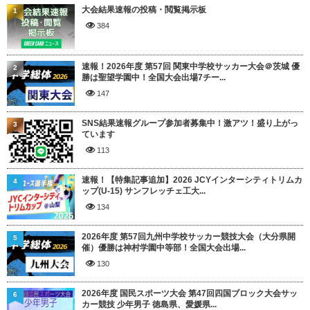
大会結果速報の投稿・閲覧掲示板
1
384
速報！2026年度 第57回 関東中学校サッカー大会＠茨城 優
2
勝は聖望学園中！全国大会出場7チー...
147
SNS結果速報グループ参加者募集中！激アツ！盛り上がっ
3
ています
113
速報！【特集記事追加】2026 JCYインターシティトリムカ
4
ップ(U-15) サンフレッチェ工大...
134
2026年度 第57回九州中学校サッカー競技大会（大分県開
5
催）優勝は神村学園中等部！全国大会出場...
130
2026年度 国民スポーツ大会 第47回四国ブロック大会サッ
6
カー競技 少年男子 徳島県、愛媛県...