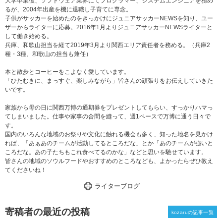
大学卒業後、ソフトウェア業界にてプログラマー、システムエンジニアを務め
るが、2004年出産を機に退職し子育てに専念。
子供がサッカーを始めたのをきっかけにジュニアサッカーNEWSを知り、ユー
ザーからライターに応募。2016年1月よりジュニアサッカーNEWSライターと
して働き始める。
兵庫、和歌山担当を経て2019年3月より関西エリア責任者を務める。（兵庫2
種・3種、和歌山の担当も兼任）
本と散歩とコーヒーをこよなく愛しています。
「ひたむきに、まっすぐ、楽しみながら」皆さんの頑張りをお伝えしていきた
いです。
家族から母の日に関西万博の通期券をプレゼントしてもらい、すっかりハマっ
てしまいました。仕事や家事の合間を縫って、週1ペースで万博に通う日々で
す。
国内のいろんな地域のお祭りや文化に触れる機会も多く、知った地名を見かけ
れば、「あぁあのチームが活動してるところだな」とか「あのチームが強いと
ころだな。あの子たちもこれ食べてるのかな」などと思いを馳せています。
皆さんの地域のソウルフードやおすすめのところなども、よかったらぜひ教え
てくださいね！
ライターブログ
寄稿者の最近の投稿
kozaruの記事一覧