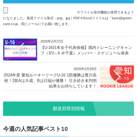
※ファイル添付機能が使用できるよう
になりました。推奨ファイル形式：png、jpg｜PDFやExcelファイルは「
kanri@green-
card.co.jp
」宛にメールにてお願い致します。
2025年2月27日
【U-16日本女子代表候補】国内トレーニングキャン
プ（3/3～6 ＠千葉）メンバー・スケジュール発表
2025年2月28日
2024年度 愛知ルーキーリーグU-16 1部優勝は豊川高
校！2部Aは大成、Bは日福が優勝！ 引き続き未判明
結果をお待ちしています！
都道府県別情報
今週の人気記事ベスト10