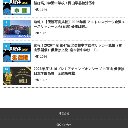
勝は高川学園中学校！岡山学芸館清秀中...
1124
速報！【優勝写真掲載】2026年度 アストロスポーツ金沢ユ
8
ースサッカー大会(石川) 優勝は関...
1081
速報！2026年度 第47回北信越中学総体サッカー競技（富
9
山県開催）優勝は上松･南木曽中学校！F...
1084
2026年度 U-16プレミアチャンピオンシップ in 富山 優勝は
10
日章学園高校！全結果掲載
1067
運営会社
初めての方へ