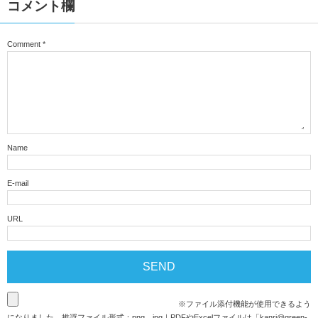
コメント欄
Comment
*
Name
E-mail
URL
※ファイル添付機能が使用できるよう
になりました。推奨ファイル形式：png、jpg｜PDFやExcelファイルは「
kanri@green-