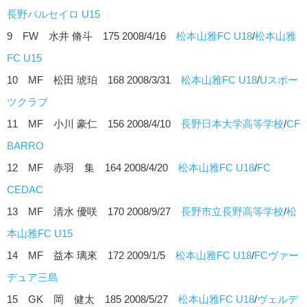
長野パルセイロ U15
9 FW 水井 脩斗 175 2008/4/16
松本山雅FC U18
/
松本山雅
FC U15
10 MF 松田 琥珀 168 2008/3/31
松本山雅FC U18
/
Uスポー
ツクラブ
11 MF 小川 豪仁 156 2008/4/10
長野日本大学高等学校
/
CF
BARRO
12 MF 赤羽 集 164 2008/4/20
松本山雅FC U18
/
FC
CEDAC
13 MF 清水 優咲 170 2008/9/27
長野市立長野高等学校
/
松
本山雅FC U15
14 MF 益本 璃來 172 2009/1/5
松本山雅FC U18
/
FCヴァー
デュア三島
15 GK 岡 健太 185 2008/5/27
松本山雅FC U18
/
ヴェルデ