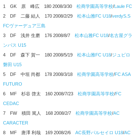
1 GK 原 峰広 180 2008/3/30
松商学園高等学校
/
Laule FC
2 DF 二藤 結人 170 2008/2/29
松本山雅FC U18
/
verdyS.S
FCヴァーデュア三島
3 DF 浅井 生磨 176 2008/8/7
松本山雅FC U18
/
名古屋グラ
ンパス U15
4 DF 森下 賀一 180 2008/5/19
松本山雅FC U18
/
ジュビロ
磐田 U15
5 DF 中垣 尚都 178 2008/3/18
松商学園高等学校
/
FC ASA
FUTURO
6 MF 杉谷 啓太 160 2008/7/23
松商学園高等学校
/
FC
CEDAC
7 FW 積田 篤人 168 2008/2/7
松商学園高等学校
/
AC
CARACTER
8 MF 唐澤 利哉 169 2008/2/6
AC長野パルセイロ U18
/
AC