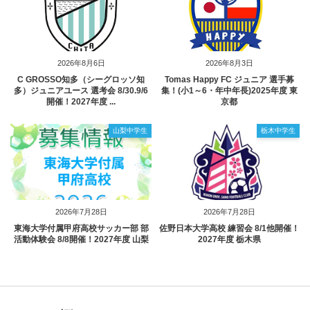
2026年8月6日
2026年8月3日
C GROSSO知多（シーグロッソ知
Tomas Happy FC ジュニア 選手募
多）ジュニアユース 選考会 8/30.9/6
集！(小1～6・年中年長)2025年度 東
開催！2027年度 ...
京都
山梨中学生
栃木中学生
2026年7月28日
2026年7月28日
東海大学付属甲府高校サッカー部 部
佐野日本大学高校 練習会 8/1他開催！
活動体験会 8/8開催！2027年度 山梨
2027年度 栃木県