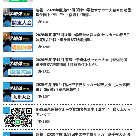
速報！2026年度 第57回 関東中学校サッカー大会＠茨城 聖
2
望学園中･市川三中･修徳中･南浦...
1404
2026年度 第75回近畿中学総合体育大会 サッカーの部 5位
3
決定戦1回戦・準決勝8/7結果掲載...
1359
2026年度 第48回 東海中学総体サッカー大会（愛知開催）
4
準決勝8/7結果掲載！情報提供ありが...
1333
2026年度 第57回九州中学校サッカー競技大会（大分県開
5
催） 2回戦8/7結果速報中！
1297
SNS結果速報グループ参加者募集中！激アツ！盛り上がっ
6
ています
1189
速報！2026年度 第58回中国中学校サッカー選手権大会 優
7