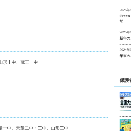
2025年
Gree
せ
2025年
新年の
2024年
年末の
山形十中、蔵王一中
保護
、天童一中、天童二中・三中、山形三中