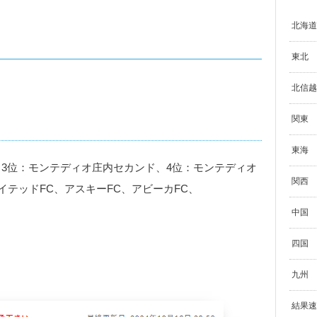
北海道
東北
北信越
関東
東海
ミー、3位：モンテディオ庄内セカンド、4位：モンテディオ
関西
ナイテッドFC、アスキーFC、アビーカFC、
中国
四国
九州
結果速