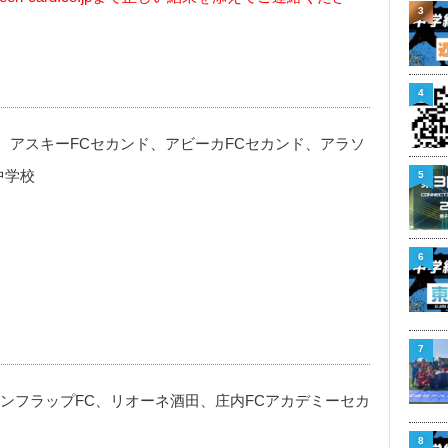
3
4
、アスキーFCセカンド、アビーカFCセカンド、アラソ
中学校
5
6
7
、サンフラップFC、リオーネ酒田、庄内FCアカデミーセカ
8