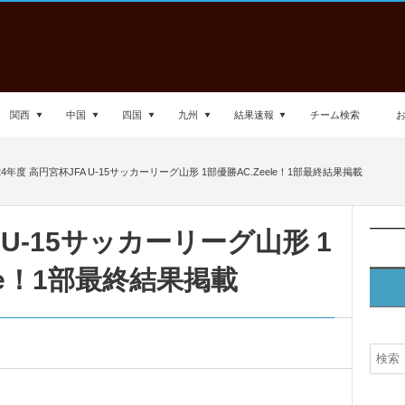
関西
中国
四国
九州
結果速報
チーム検索
24年度 高円宮杯JFA U-15サッカーリーグ山形 1部優勝AC.Zeele！1部最終結果掲載
A U-15サッカーリーグ山形 1
ele！1部最終結果掲載