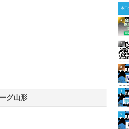
本日
1
2
3
4
リーグ山形
5