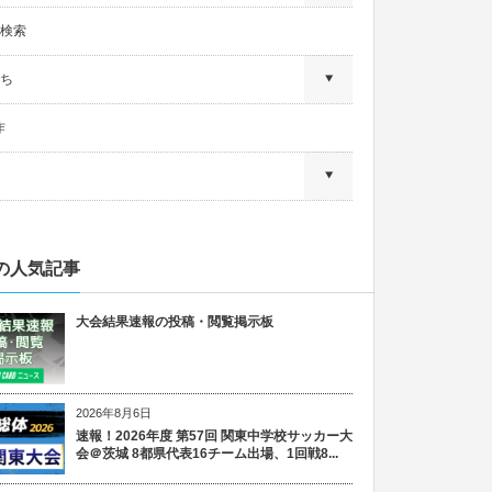
検索
ち
作
の人気記事
大会結果速報の投稿・閲覧掲示板
2026年8月6日
速報！2026年度 第57回 関東中学校サッカー大
会＠茨城 8都県代表16チーム出場、1回戦8...