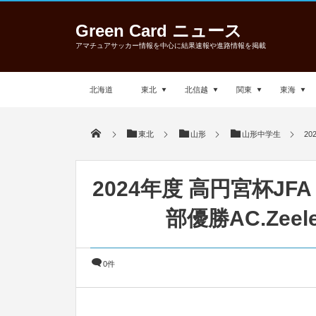
Green Card ニュース
アマチュアサッカー情報を中心に結果速報や進路情報を掲載
北海道
東北
北信越
関東
東海
東北
山形
山形中学生
20
2024年度 高円宮杯JF
部優勝AC.Ze
0件