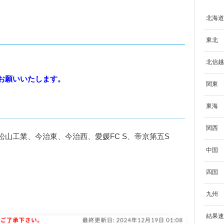
北海道
東北
北信越
お願いいたします。
関東
東海
関西
山工業、今治東、今治西、愛媛FC S、帝京第五S
中国
四国
九州
結果速