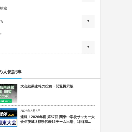
検索
ち
作
の人気記事
大会結果速報の投稿・閲覧掲示板
2026年8月6日
速報！2026年度 第57回 関東中学校サッカー大
会＠茨城 8都県代表16チーム出場、1回戦8...