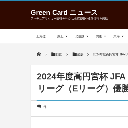
Green Card ニュース
アマチュアサッカー情報を中心に結果速報や進路情報を掲載
北海道
東北
北信越
関東
東海
四国
愛媛
2024年度高円宮杯 J
2024年度高円宮杯 JF
リーグ（Eリーグ）優
0件