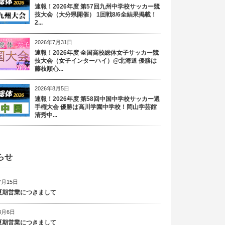
速報！2026年度 第57回九州中学校サッカー競
技大会（大分県開催） 1回戦8/6全結果掲載！
2...
2026年7月31日
速報！2026年度 全国高校総体女子サッカー競
技大会（女子インターハイ）@北海道 優勝は
藤枝順心...
2026年8月5日
速報！2026年度 第58回中国中学校サッカー選
手権大会 優勝は高川学園中学校！岡山学芸館
清秀中...
らせ
7月15日
6 夏期営業につきまして
8月6日
5 夏期営業につきまして