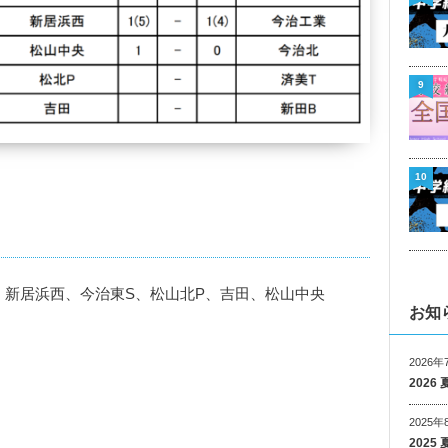
9
10
、新居浜西、今治東S、松山北P、吉田、松山中央
お知
2026年
202
2025年
202