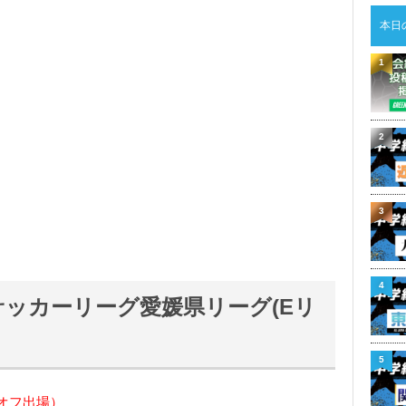
本日
1
2
3
4
-18サッカーリーグ愛媛県リーグ(Eリ
5
オフ出場）