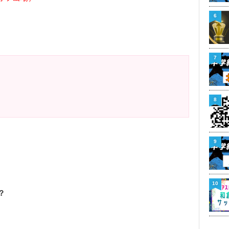
6
7
8
9
10
？