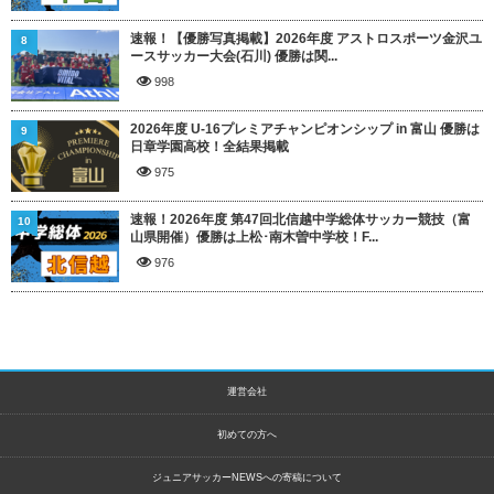
速報！【優勝写真掲載】2026年度 アストロスポーツ金沢ユ
8
ースサッカー大会(石川) 優勝は関...
998
2026年度 U-16プレミアチャンピオンシップ in 富山 優勝は
9
日章学園高校！全結果掲載
975
速報！2026年度 第47回北信越中学総体サッカー競技（富
10
山県開催）優勝は上松･南木曽中学校！F...
976
運営会社
初めての方へ
ジュニアサッカーNEWSへの寄稿について