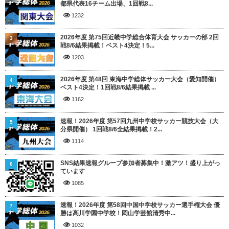
都県代表16チーム出場、1回戦8...
1232
2026年度 第75回近畿中学総合体育大会 サッカーの部 2回
3
戦8/6結果掲載！ベスト4決定！5...
1203
2026年度 第48回 東海中学総体サッカー大会（愛知開催）
4
ベスト4決定！1回戦8/6結果掲載 ...
1162
速報！2026年度 第57回九州中学校サッカー競技大会（大
5
分県開催） 1回戦8/6全結果掲載！2...
1114
SNS結果速報グループ参加者募集中！激アツ！盛り上がっ
6
ています
1085
速報！2026年度 第58回中国中学校サッカー選手権大会 優
7
勝は高川学園中学校！岡山学芸館清秀中...
1032