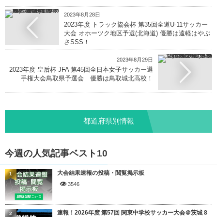
2023年8月28日
2023年度 トラック協会杯 第35回全道U-11サッカー
大会 オホーツク地区予選(北海道) 優勝は遠軽はやぶ
さSSS！
2023年8月29日
2023年度 皇后杯 JFA 第45回全日本女子サッカー選
手権大会鳥取県予選会 優勝は鳥取城北高校！
都道府県別情報
今週の人気記事ベスト10
大会結果速報の投稿・閲覧掲示板
1
3546
速報！2026年度 第57回 関東中学校サッカー大会＠茨城 8
2