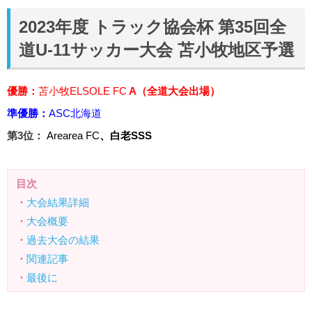
2023年度 トラック協会杯 第35回全
道U-11サッカー大会 苫小牧地区予選
優勝：
苫小牧ELSOLE FC
A（全道大会出場）
準優勝：
ASC北海道
第3位：
Arearea FC
、白老SSS
目次
・
大会結果詳細
・
大会概要
・
過去大会の結果
・
関連記事
・
最後に