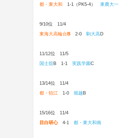
都・東大和
1-1（PK5-4）
東農大一
9/10位 11/4
東海大高輪台
B
2-0
駒大高
D
11/12位 11/5
国士舘
B 1-1
実践学園
C
13/14位 11/4
都・狛江
1-0
堀越
B
15/16位 11/4
目白研心
4-1
都・東大和南