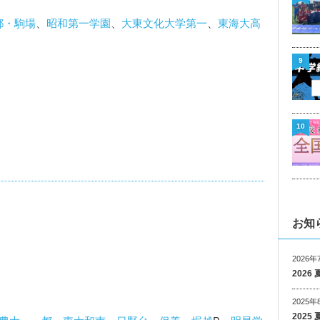
都・駒場
、
昭和第一学園
、
大東文化大学第一
、
東海大高
9
10
お知
2026年
202
2025年
202