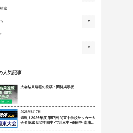
検索
ち
作
の人気記事
大会結果速報の投稿・閲覧掲示板
2026年8月7日
速報！2026年度 第57回 関東中学校サッカー大
会＠茨城 聖望学園中･市川三中･修徳中･南浦...