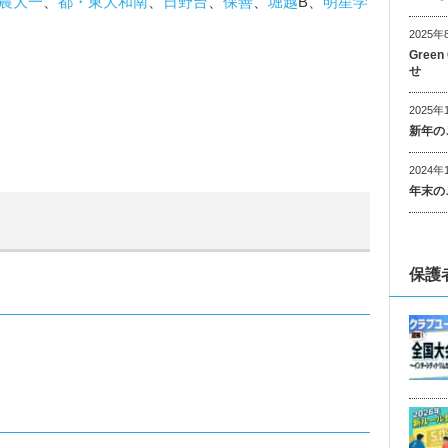
農大一
、
都・東大和南
、
日野台
、
保善
、
堀越
B、
明星学
2025年
Gree
せ
2025年
新年の
2024年
年末の
保護