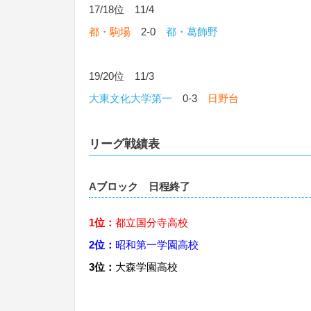
17/18位 11/4
都・駒場
2-0
都・葛飾野
19/20位 11/3
大東文化大学第一
0-3
日野台
リーグ戦績表
Aブロック 日程終了
1位：
都立国分寺高校
2位：
昭和第一学園高校
3位：
大森学園高校