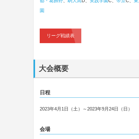
都・葛飾野
、
駒大高
D、
実践学園
C、
帝京
C、
東
園
リーグ戦績表
大会概要
日程
2023年4月1日（土）～2023年9月24日（日）
会場