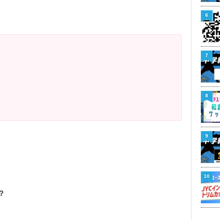
6
7
8
9
10
？