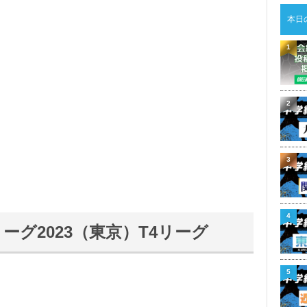
本日
1
2
3
4
リーグ2023（東京）T4リーグ
5