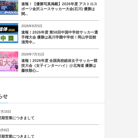
速報！【優勝写真掲載】2026年度 アストロス
ポーツ金沢ユースサッカー大会(石川) 優勝は
関...
2026年8月5日
速報！2026年度 第58回中国中学校サッカー選
手権大会 優勝は高川学園中学校！岡山学芸館
清秀中...
2026年7月31日
速報！2026年度 全国高校総体女子サッカー競
技大会（女子インターハイ）@北海道 優勝は
藤枝順心...
らせ
7月15日
6 夏期営業につきまして
8月6日
5 夏期営業につきまして