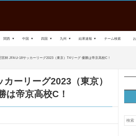
関西
中国
四国
九州
結果速報
チーム検索
円宮杯 JFA U-18サッカーリーグ2023（東京）T4リーグ 優勝は帝京高校C！
8サッカーリーグ2023（東京）
優勝は帝京高校C！