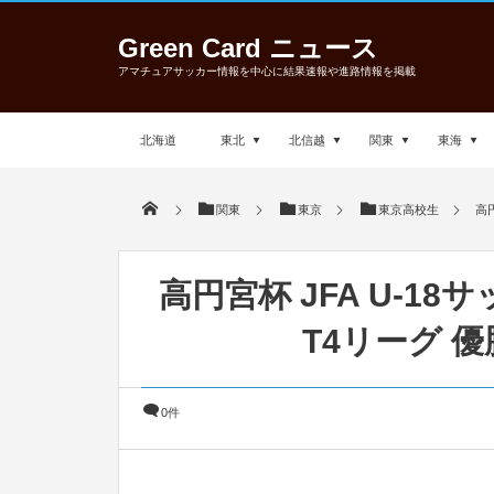
Green Card ニュース
アマチュアサッカー情報を中心に結果速報や進路情報を掲載
北海道
東北
北信越
関東
東海
関東
東京
東京高校生
高
高円宮杯 JFA U-1
T4リーグ 
0件