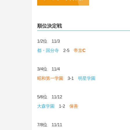
順位決定戦
1/2位 11/3
都・国分寺
2-5
帝京
C
3/4位 11/4
昭和第一学園
3-1
明星学園
5/6位 11/12
大森学園
1-2
保善
7/8位 11/11