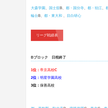
大森学園
、
国士舘
B、
都・国分寺
、
都・狛江
、
輪台
B、
都・東大和
、
目白研心
リーグ戦績表
Bブロック 日程終了
1位：
帝京高校
C
2位：
明星学園高校
3位
：
保善高校