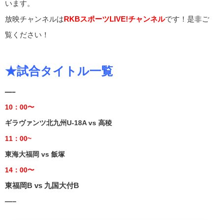
います。
放映チャンネルは
RKBスポーツLIVE!チャンネル
です！是非ご
覧ください！
★試合タイトル一覧
—–
10：00〜
ギラヴァンツ北九州U-18A vs 高稜
11：00~
東海大福岡 vs 飯塚
14：00〜
東福岡B vs 九国大付B
—–