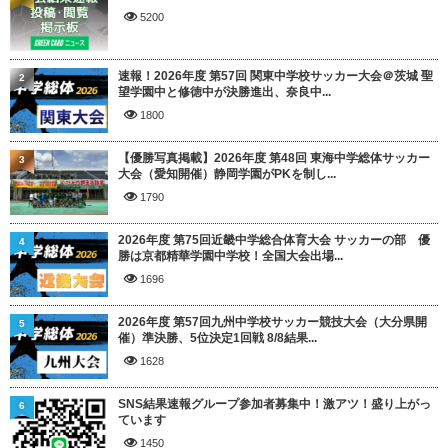
5200
速報！2026年度 第57回 関東中学校サッカー大会＠茨城 聖
2
望学園中と修徳中が決勝進出、奈良中...
1800
【優勝写真掲載】2026年度 第48回 東海中学総体サッカー
3
大会（愛知開催）静岡学園がPKを制し...
1790
2026年度 第75回近畿中学総合体育大会 サッカーの部 優
4
勝は京都精華学園中学校！全国大会出場...
1696
2026年度 第57回九州中学校サッカー競技大会（大分県開
5
催）準決勝、5位決定1回戦 8/8結果...
1628
SNS結果速報グループ参加者募集中！激アツ！盛り上がっ
6
ています
1450