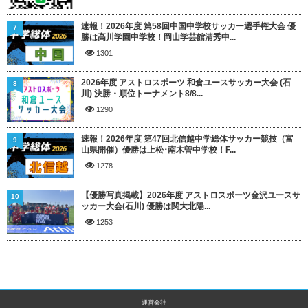
速報！2026年度 第58回中国中学校サッカー選手権大会 優
7
勝は高川学園中学校！岡山学芸館清秀中...
1301
2026年度 アストロスポーツ 和倉ユースサッカー大会 (石
8
川) 決勝・順位トーナメント8/8...
1290
速報！2026年度 第47回北信越中学総体サッカー競技（富
9
山県開催）優勝は上松･南木曽中学校！F...
1278
【優勝写真掲載】2026年度 アストロスポーツ金沢ユースサ
10
ッカー大会(石川) 優勝は関大北陽...
1253
運営会社