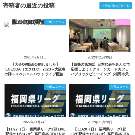
寄稿者の最近の投稿
上田修吾の記事一覧
一般ニュース
イベント
2023年2月11日
2022年11月30日
【大会OP動画公開しました】
【白熱の第3戦】日本代表をみんなで
ECLOGA（エクロガ）2023～大阪春
応援しよう！グリーンカードカフェ
の陣～スペシャルバウト ライブ配信...
パブリックビューイング（福岡市天
神）
一般ニュース
一般ニュース
2022年11月24日
2022年11月20日
【11/27（日） 福岡県リーグ1部 LIVE
【 11/20（日） 福岡県リーグ1部
配信のお知らせ】高円宮杯 JFA U-18
LIVE配信のお知らせ】高円宮杯 JFA