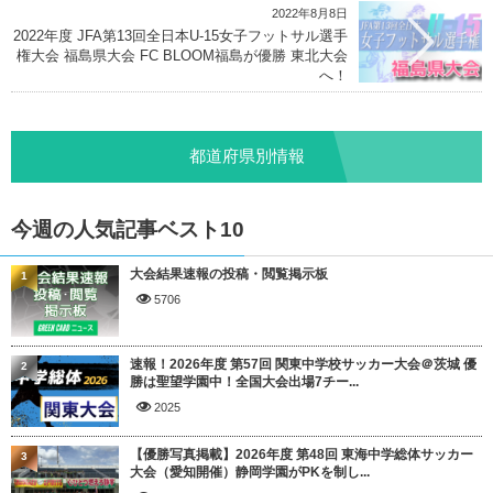
2022年8月8日
2022年度 JFA第13回全日本U-15女子フットサル選手
権大会 福島県大会 FC BLOOM福島が優勝 東北大会
へ！
都道府県別情報
今週の人気記事ベスト10
大会結果速報の投稿・閲覧掲示板
1
5706
速報！2026年度 第57回 関東中学校サッカー大会＠茨城 優
2
勝は聖望学園中！全国大会出場7チー...
2025
【優勝写真掲載】2026年度 第48回 東海中学総体サッカー
3
大会（愛知開催）静岡学園がPKを制し...