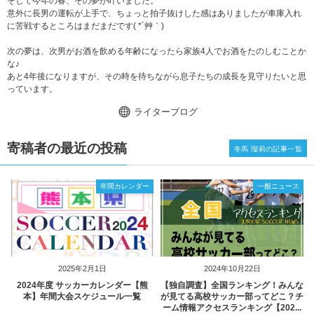
そして今年の春、その夢が叶いました。
意外に長男の運転が上手で、ちょっと拍子抜けした感はありましたが車庫入れ
に苦戦するところはまだまだです( *´艸｀)
次の夢は、次男がお酒を飲める年齢になったら家族4人でお酒をたのしむことか
な♪
あと4年後になりますが、その時を待ちながら息子たちの成長を見守りたいと思
っています。
ライターブログ
寄稿者の最近の投稿
冬馬 瑠莉の記事一覧
年間カレンダー
一般ニュース
2025年2月1日
2024年10月22日
2024年度 サッカーカレンダー【熊
【独自調査】全国ランキング！みんな
本】年間大会スケジュール一覧
が見てる高校サッカー部ってどこ？チ
ーム情報アクセスランキング【202...