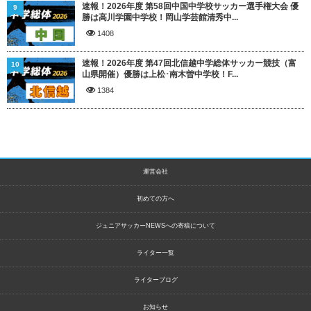
速報！2026年度 第58回中国中学校サッカー選手権大会 優
9
勝は高川学園中学校！岡山学芸館清秀中...
1408
速報！2026年度 第47回北信越中学総体サッカー競技（富
10
山県開催）優勝は上松･南木曽中学校！F...
1384
運営会社
初めての方へ
ジュニアサッカーNEWSへの寄稿について
ライター一覧
ライターブログ
お知らせ