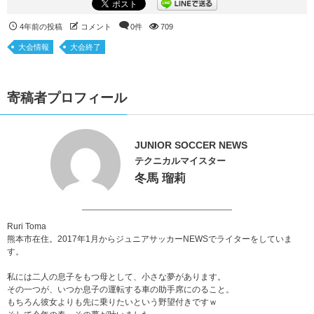
4年前の投稿
コメント
0件
709
大会情報
大会終了
寄稿者プロフィール
JUNIOR SOCCER NEWS
テクニカルマイスター
冬馬 瑠莉
Ruri Toma
熊本市在住。2017年1月からジュニアサッカーNEWSでライターをしていま
す。
私には二人の息子をもつ母として、小さな夢があります。
その一つが、いつか息子の運転する車の助手席にのること。
もちろん彼女よりも先に乗りたいという野望付きですｗ