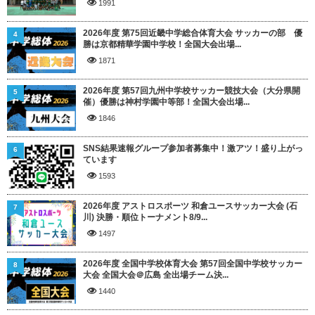
1991
2026年度 第75回近畿中学総合体育大会 サッカーの部 優
4
勝は京都精華学園中学校！全国大会出場...
1871
2026年度 第57回九州中学校サッカー競技大会（大分県開
5
催）優勝は神村学園中等部！全国大会出場...
1846
SNS結果速報グループ参加者募集中！激アツ！盛り上がっ
6
ています
1593
2026年度 アストロスポーツ 和倉ユースサッカー大会 (石
7
川) 決勝・順位トーナメント8/9...
1497
2026年度 全国中学校体育大会 第57回全国中学校サッカー
8
大会 全国大会＠広島 全出場チーム決...
1440