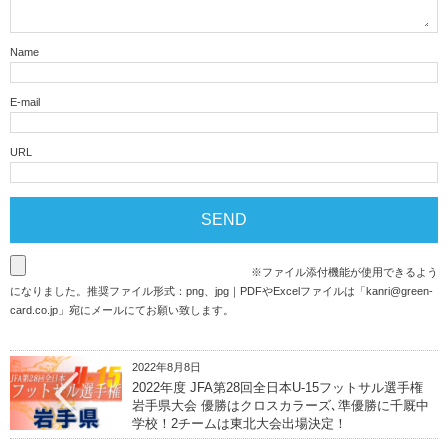
Name
E-mail
URL
※ファイル添付機能が使用できるよう
になりました。推奨ファイル形式：png、jpg｜PDFやExcelファイルは「
kanri@green-
card.co.jp
」宛にメールにてお願い致します。
2022年8月8日
2022年度 JFA第28回全日本U-15フットサル選手権
岩手県大会 優勝はクロスカラーズ､準優勝に千厩中
学校！2チームは東北大会出場決定！