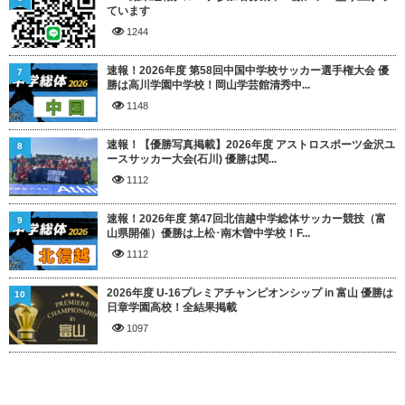
ています
1244
速報！2026年度 第58回中国中学校サッカー選手権大会 優
7
勝は高川学園中学校！岡山学芸館清秀中...
1148
速報！【優勝写真掲載】2026年度 アストロスポーツ金沢ユ
8
ースサッカー大会(石川) 優勝は関...
1112
速報！2026年度 第47回北信越中学総体サッカー競技（富
9
山県開催）優勝は上松･南木曽中学校！F...
1112
2026年度 U-16プレミアチャンピオンシップ in 富山 優勝は
10
日章学園高校！全結果掲載
1097