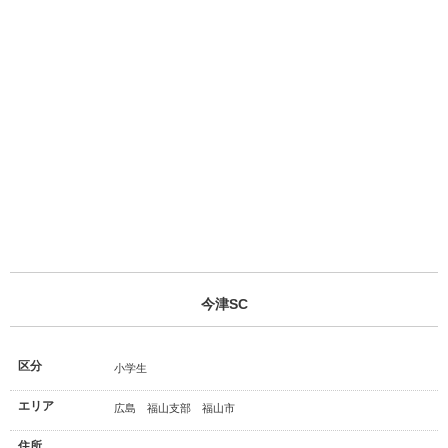
今津SC
区分
小学生
エリア
広島 福山支部 福山市
住所