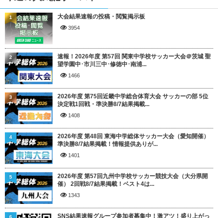
大会結果速報の投稿・閲覧掲示板
1
3954
速報！2026年度 第57回 関東中学校サッカー大会＠茨城 聖
2
望学園中･市川三中･修徳中･南浦...
1466
2026年度 第75回近畿中学総合体育大会 サッカーの部 5位
3
決定戦1回戦・準決勝8/7結果掲載...
1408
2026年度 第48回 東海中学総体サッカー大会（愛知開催）
4
準決勝8/7結果掲載！情報提供ありが...
1401
2026年度 第57回九州中学校サッカー競技大会（大分県開
5
催） 2回戦8/7結果掲載！ベスト4は...
1343
SNS結果速報グループ参加者募集中！激アツ！盛り上がっ
6