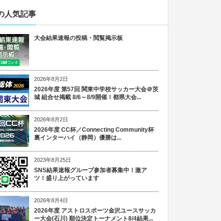
の人気記事
大会結果速報の投稿・閲覧掲示板
2026年8月2日
2026年度 第57回 関東中学校サッカー大会＠茨
城 組合せ掲載 8/6～8/9開催！都県大会...
2026年8月2日
2026年度 CC杯／Connecting Community杯
裏インターハイ（静岡）優勝は...
2023年8月25日
SNS結果速報グループ参加者募集中！激ア
ツ！盛り上がっています
2026年8月4日
2026年度 アストロスポーツ金沢ユースサッカ
ー大会(石川) 順位決定トーナメント8/4結果...