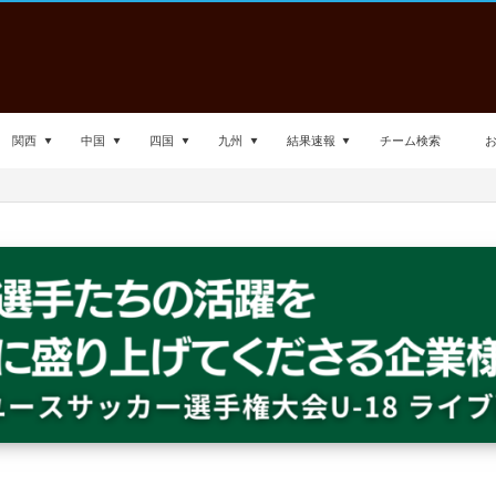
関西
中国
四国
九州
結果速報
チーム検索