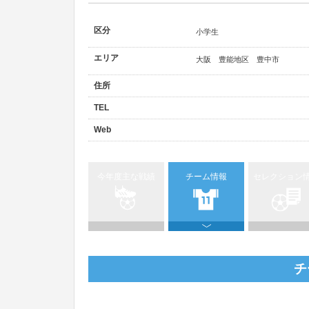
区分
小学生
エリア
大阪 豊能地区 豊中市
住所
TEL
Web
今年度主な戦績
チーム情報
セレクション
チ