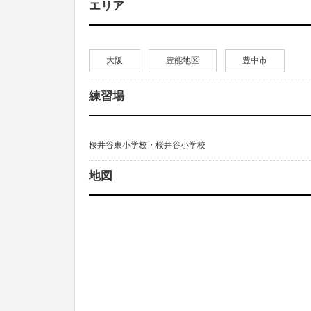
エリア
大阪
豊能地区
豊中市
練習場
桜井谷東小学校・桜井谷小学校
地図