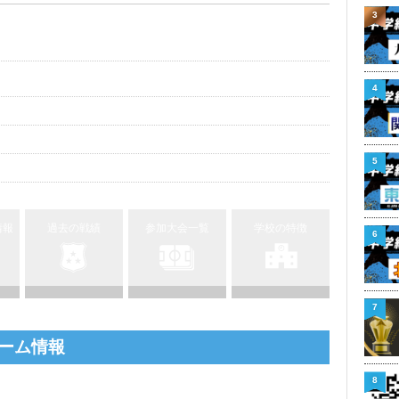
3
4
5
情報
過去の戦績
参加大会一覧
学校の特徴
6
7
ーム情報
8