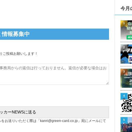
今月
1
ミ情報募集中
2
りご投稿お願いします！
3
4
5
ルをお送りいただく際は「
kanri@green-card.co.jp
」宛にメールにて