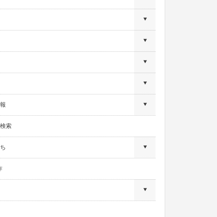
報
検索
ち
作