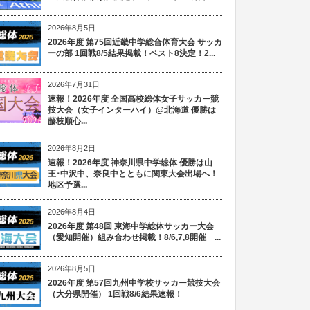
2026年8月5日
2026年度 第75回近畿中学総合体育大会 サッカ
ーの部 1回戦8/5結果掲載！ベスト8決定！2...
2026年7月31日
速報！2026年度 全国高校総体女子サッカー競
技大会（女子インターハイ）@北海道 優勝は
藤枝順心...
2026年8月2日
速報！2026年度 神奈川県中学総体 優勝は山
王･中沢中、奈良中とともに関東大会出場へ！
地区予選...
2026年8月4日
2026年度 第48回 東海中学総体サッカー大会
（愛知開催）組み合わせ掲載！8/6,7,8開催 ...
2026年8月5日
2026年度 第57回九州中学校サッカー競技大会
（大分県開催） 1回戦8/6結果速報！