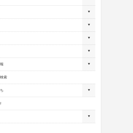
報
検索
ち
作