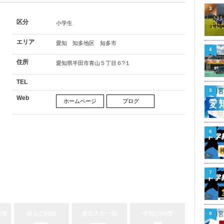
3
区分
小学生
エリア
愛知 知多地区 知多市
4
住所
愛知県半田市青山５丁目６?１
TEL
5
Web
ホームページ
ブログ
6
7
情報
過去の戦績
参加大会一覧
学校の特徴
8