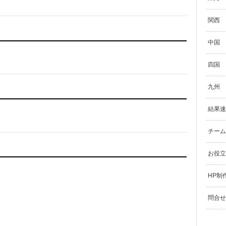
関西
中国
四国
九州
結果速
チーム
お役立
HP制
問合せ