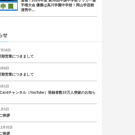
速報！2026年度 第58回中国中学校サッカー選
手権大会 優勝は高川学園中学校！岡山学芸館
清秀中...
らせ
7月15日
6 夏期営業につきまして
8月6日
5 夏期営業につきまして
8月1日
n Cardチャンネル（YouTube）登録者数10万人突破のお知ら
1月1日
ご挨拶
12月31日
ご挨拶