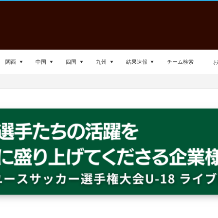
関西
中国
四国
九州
結果速報
チーム検索