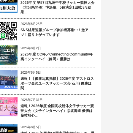
2026年度 第57回九州中学校サッカー競技大会
（大分県開催）準決勝、5位決定1回戦 8/8結
果...
2023年8月25日
SNS結果速報グループ参加者募集中！激ア
ツ！盛り上がっています
2026年8月2日
2026年度 CC杯／Connecting Community杯
裏インターハイ（静岡）優勝は...
2026年8月5日
速報！【優勝写真掲載】2026年度 アストロス
ポーツ金沢ユースサッカー大会(石川) 優勝は
関...
2026年7月31日
速報！2026年度 全国高校総体女子サッカー競
技大会（女子インターハイ）@北海道 優勝は
藤枝順心...
2026年8月5日