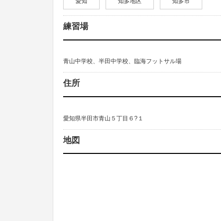
愛知
知多地区
知多市
練習場
青山中学校、半田中学校、臨海フットサル場
住所
愛知県半田市青山５丁目６?１
地図