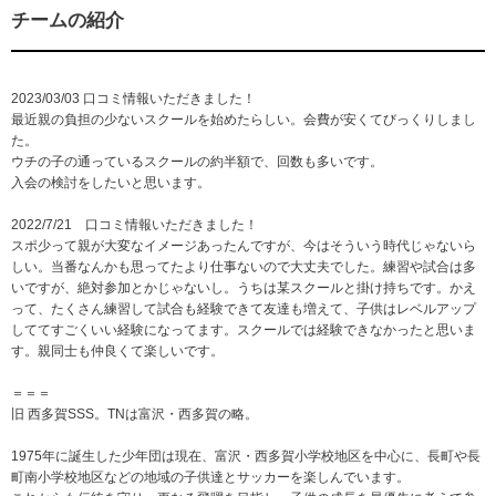
チームの紹介
2023/03/03 口コミ情報いただきました！
最近親の負担の少ないスクールを始めたらしい。会費が安くてびっくりしまし
た。
ウチの子の通っているスクールの約半額で、回数も多いです。
入会の検討をしたいと思います。
2022/7/21 口コミ情報いただきました！
スポ少って親が大変なイメージあったんですが、今はそういう時代じゃないら
しい。当番なんかも思ってたより仕事ないので大丈夫でした。練習や試合は多
いですが、絶対参加とかじゃないし。うちは某スクールと掛け持ちです。かえ
って、たくさん練習して試合も経験できて友達も増えて、子供はレベルアップ
しててすごくいい経験になってます。スクールでは経験できなかったと思いま
す。親同士も仲良くて楽しいです。
＝＝＝
旧 西多賀SSS。TNは富沢・西多賀の略。
1975年に誕生した少年団は現在、富沢・西多賀小学校地区を中心に、長町や長
町南小学校地区などの地域の子供達とサッカーを楽しんでいます。