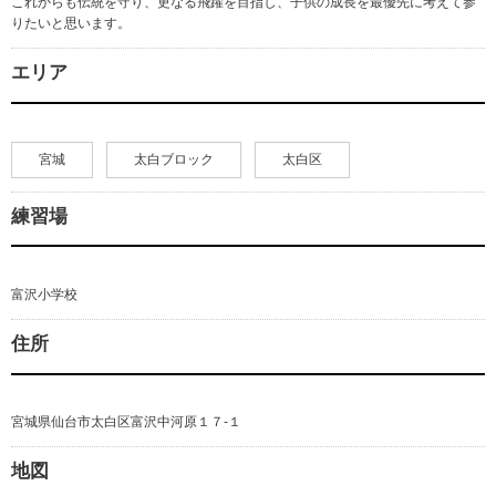
これからも伝統を守り、更なる飛躍を目指し、子供の成長を最優先に考えて参
りたいと思います。
エリア
宮城
太白ブロック
太白区
練習場
富沢小学校
住所
宮城県仙台市太白区富沢中河原１７-１
地図