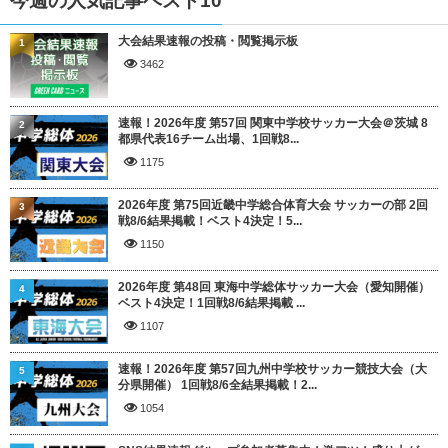
今週の人気記事ベスト10
大会結果速報の投稿・閲覧掲示板
1
3462
速報！2026年度 第57回 関東中学校サッカー大会＠茨城 8
2
都県代表16チーム出場、1回戦8...
1175
2026年度 第75回近畿中学総合体育大会 サッカーの部 2回
3
戦8/6結果掲載！ベスト4決定！5...
1150
2026年度 第48回 東海中学総体サッカー大会（愛知開催）
4
ベスト4決定！1回戦8/6結果掲載 ...
1107
速報！2026年度 第57回九州中学校サッカー競技大会（大
5
分県開催） 1回戦8/6全結果掲載！2...
1054