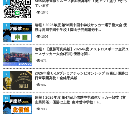
SNS結果速報グループ参加者募集中！激アツ！盛り上がっ
6
ています
1048
速報！2026年度 第58回中国中学校サッカー選手権大会 優
7
勝は高川学園中学校！岡山学芸館清秀中...
1006
速報！【優勝写真掲載】2026年度 アストロスポーツ金沢ユ
8
ースサッカー大会(石川) 優勝は関...
971
2026年度 U-16プレミアチャンピオンシップ in 富山 優勝は
9
日章学園高校！全結果掲載
947
速報！2026年度 第47回北信越中学総体サッカー競技（富
10
山県開催）優勝は上松･南木曽中学校！F...
933