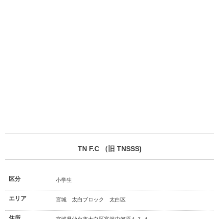
TN F.C （旧 TNSSS)
区分
小学生
エリア
宮城 太白ブロック 太白区
住所
宮城県仙台市太白区富沢中河原１７-１