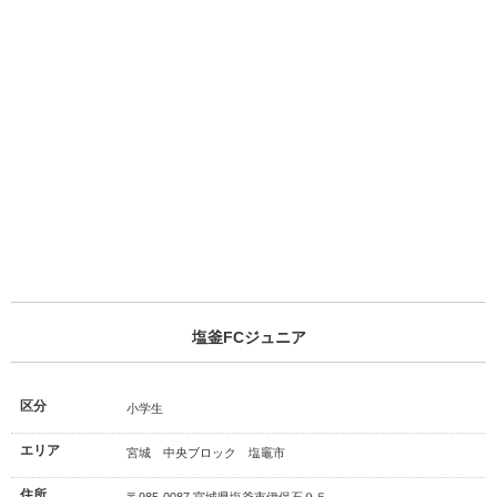
塩釜FCジュニア
区分
小学生
エリア
宮城 中央ブロック 塩竈市
住所
〒985-0087 宮城県塩釜市伊保石９５