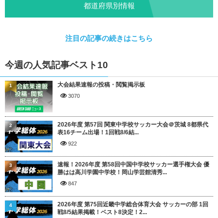
都道府県別情報
注目の記事の続きはこちら
今週の人気記事ベスト10
大会結果速報の投稿・閲覧掲示板
1
3070
2026年度 第57回 関東中学校サッカー大会＠茨城 8都県代
2
表16チーム出場！1回戦8/6結...
922
速報！2026年度 第58回中国中学校サッカー選手権大会 優
3
勝はは高川学園中学校！岡山学芸館清秀...
847
2026年度 第75回近畿中学総合体育大会 サッカーの部 1回
4
戦8/5結果掲載！ベスト8決定！2...