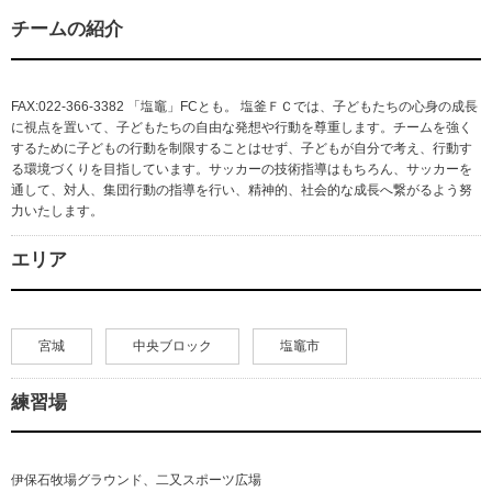
チームの紹介
FAX:022-366-3382 「塩竈」FCとも。 塩釜ＦＣでは、子どもたちの心身の成長
に視点を置いて、子どもたちの自由な発想や行動を尊重します。チームを強く
するために子どもの行動を制限することはせず、子どもが自分で考え、行動す
る環境づくりを目指しています。サッカーの技術指導はもちろん、サッカーを
通して、対人、集団行動の指導を行い、精神的、社会的な成長へ繋がるよう努
力いたします。
エリア
宮城
中央ブロック
塩竈市
練習場
伊保石牧場グラウンド、二又スポーツ広場