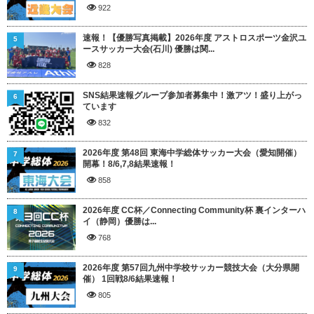
922
速報！【優勝写真掲載】2026年度 アストロスポーツ金沢ユ
5
ースサッカー大会(石川) 優勝は関...
828
SNS結果速報グループ参加者募集中！激アツ！盛り上がっ
6
ています
832
2026年度 第48回 東海中学総体サッカー大会（愛知開催）
7
開幕！8/6,7,8結果速報！
858
2026年度 CC杯／Connecting Community杯 裏インターハ
8
イ（静岡）優勝は...
768
2026年度 第57回九州中学校サッカー競技大会（大分県開
9
催） 1回戦8/6結果速報！
805