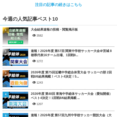
注目の記事の続きはこちら
今週の人気記事ベスト10
大会結果速報の投稿・閲覧掲示板
1
3582
速報！2026年度 第57回 関東中学校サッカー大会＠茨城 8
2
都県代表16チーム出場、1回戦8...
1272
2026年度 第75回近畿中学総合体育大会 サッカーの部 2回
3
戦8/6結果掲載！ベスト4決定！5...
1243
2026年度 第48回 東海中学総体サッカー大会（愛知開催）
4
ベスト4決定！1回戦8/6結果掲載 ...
1207
速報！2026年度 第57回九州中学校サッカー競技大会（大
5