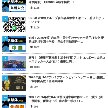
分県開催） 1回戦8/6全結果掲載！2...
1155
SNS結果速報グループ参加者募集中！激アツ！盛り上がっ
6
ています
1106
速報！2026年度 第58回中国中学校サッカー選手権大会 優
7
勝は高川学園中学校！岡山学芸館清秀中...
1052
速報！【優勝写真掲載】2026年度 アストロスポーツ金沢ユ
8
ースサッカー大会(石川) 優勝は関...
1013
2026年度 U-16プレミアチャンピオンシップ in 富山 優勝は
9
日章学園高校！全結果掲載
997
速報！2026年度 第47回北信越中学総体サッカー競技（富
10
山県開催）優勝は上松･南木曽中学校！F...
998