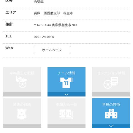
区分
高校生
エリア
兵庫 西播磨支部 相生市
住所
〒678-0044 兵庫県相生市700
TEL
0791-24-0100
Web
ホームページ
今年度主な戦績
チーム情報
セレクション情報
過去の戦績
参加大会一覧
学校の特徴