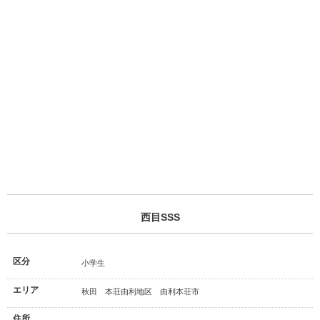
西目SSS
区分
小学生
エリア
秋田 本荘由利地区 由利本荘市
住所