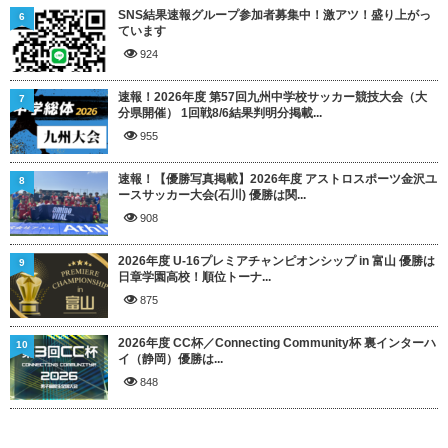
SNS結果速報グループ参加者募集中！激アツ！盛り上がっ
6
ています
924
速報！2026年度 第57回九州中学校サッカー競技大会（大
7
分県開催） 1回戦8/6結果判明分掲載...
955
速報！【優勝写真掲載】2026年度 アストロスポーツ金沢ユ
8
ースサッカー大会(石川) 優勝は関...
908
2026年度 U-16プレミアチャンピオンシップ in 富山 優勝は
9
日章学園高校！順位トーナ...
875
2026年度 CC杯／Connecting Community杯 裏インターハ
10
イ（静岡）優勝は...
848