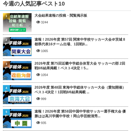
今週の人気記事ベスト10
大会結果速報の投稿・閲覧掲示板
1
3244
速報！2026年度 第57回 関東中学校サッカー大会＠茨城 8
2
都県代表16チーム出場、1回戦8...
1065
2026年度 第75回近畿中学総合体育大会 サッカーの部 2回
3
戦8/6結果掲載！ベスト4決定！5...
1054
2026年度 第48回 東海中学総体サッカー大会（愛知開催）
4
ベスト4決定！1回戦8/6結果掲載 ...
999
速報！2026年度 第58回中国中学校サッカー選手権大会 優
5
勝はは高川学園中学校！岡山学芸館清秀...
935