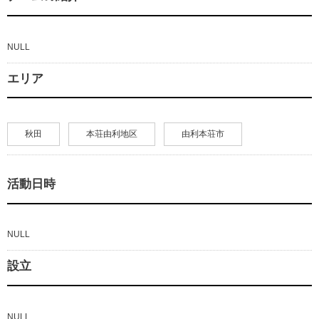
NULL
エリア
秋田
本荘由利地区
由利本荘市
活動日時
NULL
設立
NULL