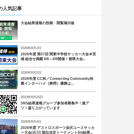
の人気記事
大会結果速報の投稿・閲覧掲示板
2026年8月2日
2026年度 第57回 関東中学校サッカー大会＠茨
城 組合せ掲載 8/6～8/9開催！都県大会...
2026年8月2日
2026年度 CC杯／Connecting Community杯
裏インターハイ（静岡）優勝は...
2023年8月25日
SNS結果速報グループ参加者募集中！激ア
ツ！盛り上がっています
2026年8月4日
2026年度 アストロスポーツ金沢ユースサッカ
ー大会(石川) 順位決定トーナメント8/4結果...