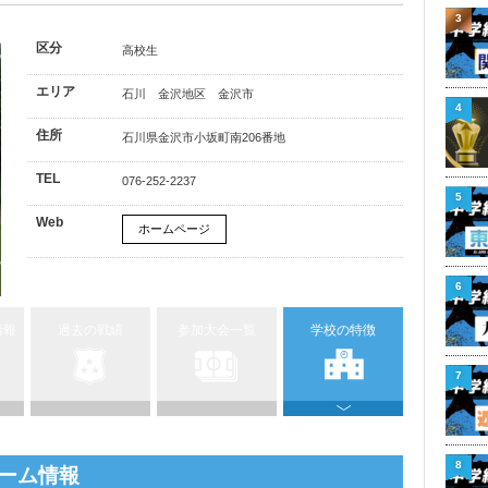
3
区分
高校生
エリア
石川 金沢地区 金沢市
4
住所
石川県金沢市小坂町南206番地
TEL
076-252-2237
5
Web
ホームページ
6
情報
過去の戦績
参加大会一覧
学校の特徴
7
8
ーム情報