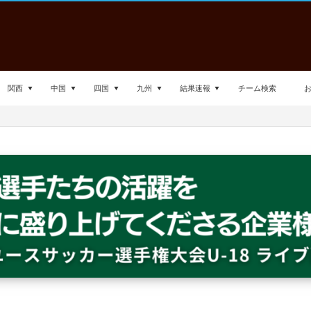
関西
中国
四国
九州
結果速報
チーム検索