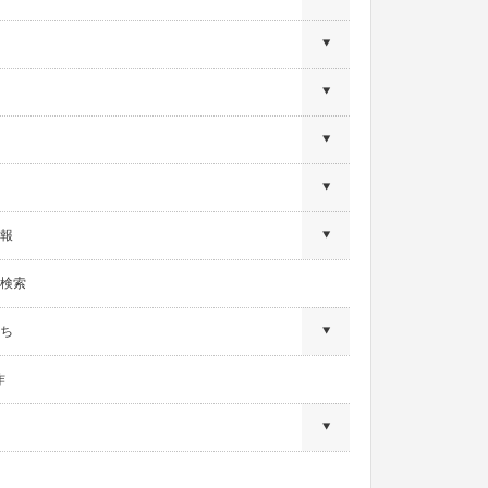
報
検索
ち
作