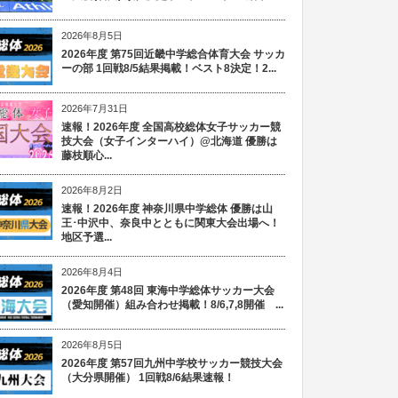
2026年8月5日
2026年度 第75回近畿中学総合体育大会 サッカ
ーの部 1回戦8/5結果掲載！ベスト8決定！2...
2026年7月31日
速報！2026年度 全国高校総体女子サッカー競
技大会（女子インターハイ）@北海道 優勝は
藤枝順心...
2026年8月2日
速報！2026年度 神奈川県中学総体 優勝は山
王･中沢中、奈良中とともに関東大会出場へ！
地区予選...
2026年8月4日
2026年度 第48回 東海中学総体サッカー大会
（愛知開催）組み合わせ掲載！8/6,7,8開催 ...
2026年8月5日
2026年度 第57回九州中学校サッカー競技大会
（大分県開催） 1回戦8/6結果速報！