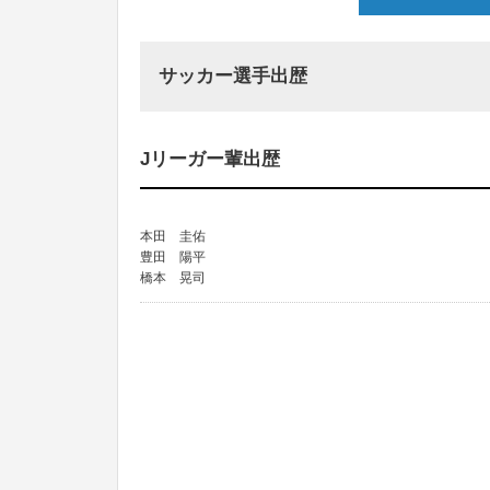
サッカー選手出歴
Jリーガー輩出歴
本田 圭佑
豊田 陽平
橋本 晃司