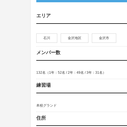
エリア
石川
金沢地区
金沢市
メンバー数
132名（1年：52名 / 2年：49名 / 3年：31名）
練習場
本校グランド
住所