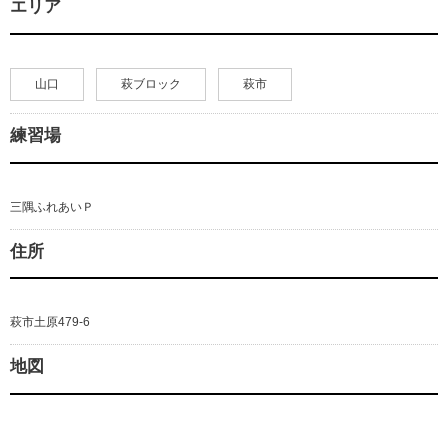
エリア
山口
萩ブロック
萩市
練習場
三隅ふれあいＰ
住所
萩市土原479-6
地図