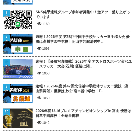
SNS結果速報グループ参加者募集中！激アツ！盛り上がっ
6
ています
1160
速報！2026年度 第58回中国中学校サッカー選手権大会 優
7
勝は高川学園中学校！岡山学芸館清秀中...
1098
速報！【優勝写真掲載】2026年度 アストロスポーツ金沢ユ
8
ースサッカー大会(石川) 優勝は関...
1053
速報！2026年度 第47回北信越中学総体サッカー競技（富
9
山県開催）優勝は上松･南木曽中学校！F...
1050
2026年度 U-16プレミアチャンピオンシップ in 富山 優勝は
10
日章学園高校！全結果掲載
1042