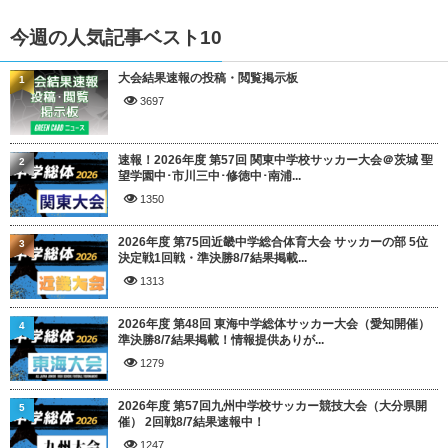
今週の人気記事ベスト10
大会結果速報の投稿・閲覧掲示板
1
3697
速報！2026年度 第57回 関東中学校サッカー大会＠茨城 聖
2
望学園中･市川三中･修徳中･南浦...
1350
2026年度 第75回近畿中学総合体育大会 サッカーの部 5位
3
決定戦1回戦・準決勝8/7結果掲載...
1313
2026年度 第48回 東海中学総体サッカー大会（愛知開催）
4
準決勝8/7結果掲載！情報提供ありが...
1279
2026年度 第57回九州中学校サッカー競技大会（大分県開
5
催） 2回戦8/7結果速報中！
1247