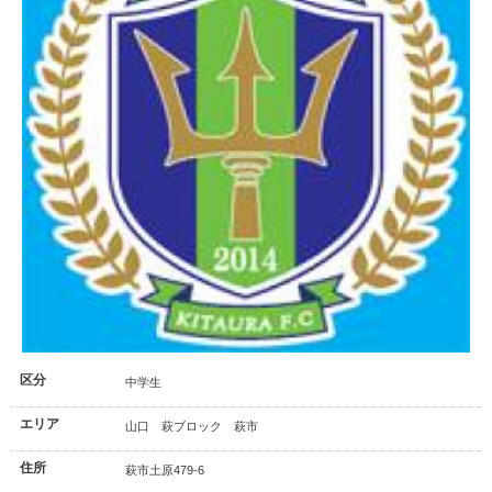
区分
中学生
エリア
山口 萩ブロック 萩市
住所
萩市土原479-6