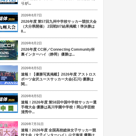
りが...
2026年8月7日
2026年度 第57回九州中学校サッカー競技大会
（大分県開催） 2回戦8/7結果掲載！準決勝は
8...
2026年8月2日
2026年度 CC杯／Connecting Community杯
裏インターハイ（静岡）優勝は...
2026年8月5日
速報！【優勝写真掲載】2026年度 アストロス
ポーツ金沢ユースサッカー大会(石川) 優勝は
関...
2026年8月5日
速報！2026年度 第58回中国中学校サッカー選
手権大会 優勝は高川学園中学校！岡山学芸館
清秀中...
2026年7月31日
速報！2026年度 全国高校総体女子サッカー競
技大会（女子インターハイ）@北海道 優勝は