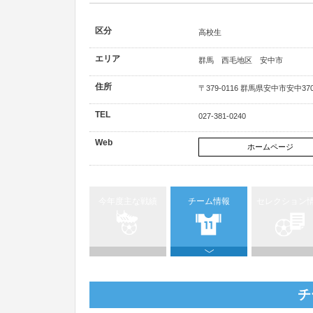
区分
高校生
エリア
群馬 西毛地区 安中市
住所
〒379-0116 群馬県安中市安中37
TEL
027-381-0240
Web
ホームページ
今年度主な戦績
チーム情報
セレクション
チ