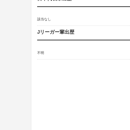
該当なし
Jリーガー輩出歴
不明