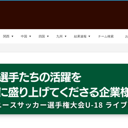
関西
中国
四国
九州
結果速報
チーム検索