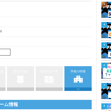
3
4
02
5
6
情報
過去の戦績
参加大会一覧
学校の特徴
7
ーム情報
8