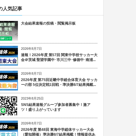
の人気記事
大会結果速報の投稿・閲覧掲示板
2026年8月7日
速報！2026年度 第57回 関東中学校サッカー大
会＠茨城 聖望学園中･市川三中･修徳中･南浦...
2026年8月7日
2026年度 第75回近畿中学総合体育大会 サッカ
ーの部 5位決定戦1回戦・準決勝8/7結果掲載...
2023年8月25日
SNS結果速報グループ参加者募集中！激ア
ツ！盛り上がっています
2026年8月7日
2026年度 第48回 東海中学総体サッカー大会
（愛知開催）準決勝8/7結果掲載！情報提供あ