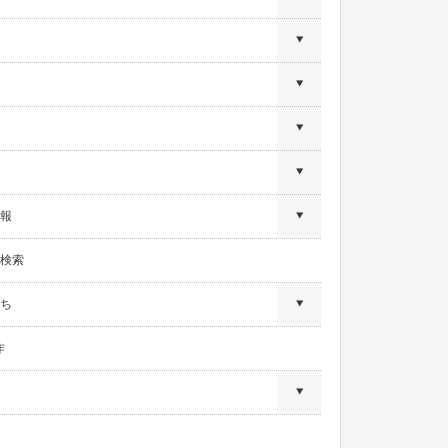
報
検索
ち
作