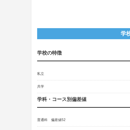
学
学校の特徴
私立
共学
学科・コース別偏差値
普通科 偏差値52