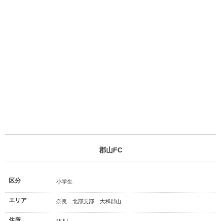
郡山FC
区分
小学生
エリア
奈良 北部支部 大和郡山
住所
NULL