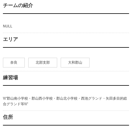
チームの紹介
NULL
エリア
奈良
北部支部
大和郡山
練習場
\\\"郡山南小学校・郡山西小学校・郡山北小学校・西池グランド・矢田多目的総
合グランド等\\\"
住所