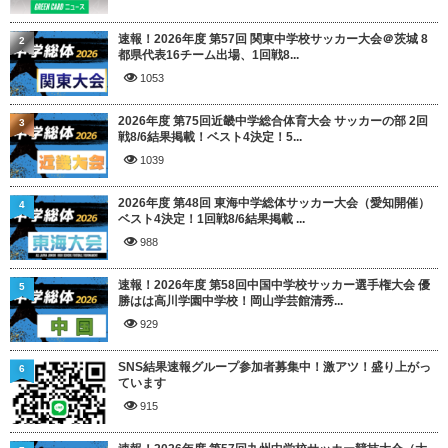
速報！2026年度 第57回 関東中学校サッカー大会＠茨城 8
2
都県代表16チーム出場、1回戦8...
1053
2026年度 第75回近畿中学総合体育大会 サッカーの部 2回
3
戦8/6結果掲載！ベスト4決定！5...
1039
2026年度 第48回 東海中学総体サッカー大会（愛知開催）
4
ベスト4決定！1回戦8/6結果掲載 ...
988
速報！2026年度 第58回中国中学校サッカー選手権大会 優
5
勝はは高川学園中学校！岡山学芸館清秀...
929
SNS結果速報グループ参加者募集中！激アツ！盛り上がっ
6
ています
915