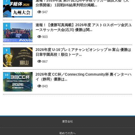
速報！2026年度 第57回九州中学校サッカー競技大会（大
7
分県開催） 1回戦8/6結果判明分掲載...
947
速報！【優勝写真掲載】2026年度 アストロスポーツ金沢ユ
8
ースサッカー大会(石川) 優勝は関...
903
2026年度 U-16プレミアチャンピオンシップ in 富山 優勝は
9
日章学園高校！順位トーナ...
867
2026年度 CC杯／Connecting Community杯 裏インターハ
10
イ（静岡）優勝は...
843
運営会社
初めての方へ