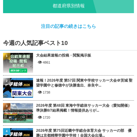
都道府県別情報
注目の記事の続きはこちら
今週の人気記事ベスト10
大会結果速報の投稿・閲覧掲示板
1
4861
速報！2026年度 第57回 関東中学校サッカー大会＠茨城 聖
2
望学園中と修徳中が決勝進出、奈良中...
1738
2026年度 第48回 東海中学総体サッカー大会（愛知開催）
3
準決勝8/7結果掲載！情報提供ありが...
1720
2026年度 第75回近畿中学総合体育大会 サッカーの部 優
4
勝は京都精華学園中学校！全国大会出場...