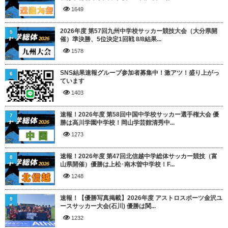
1649
2026年度 第57回九州中学校サッカー競技大会（大分県開
5
催）準決勝、5位決定1回戦 8/8結果...
1578
SNS結果速報グループ参加者募集中！激アツ！盛り上がっ
6
ています
1403
速報！2026年度 第58回中国中学校サッカー選手権大会 優
7
勝は高川学園中学校！岡山学芸館清秀中...
1273
速報！2026年度 第47回北信越中学総体サッカー競技（富
8
山県開催）優勝は上松･南木曽中学校！F...
1248
速報！【優勝写真掲載】2026年度 アストロスポーツ金沢ユ
9
ースサッカー大会(石川) 優勝は関...
1232