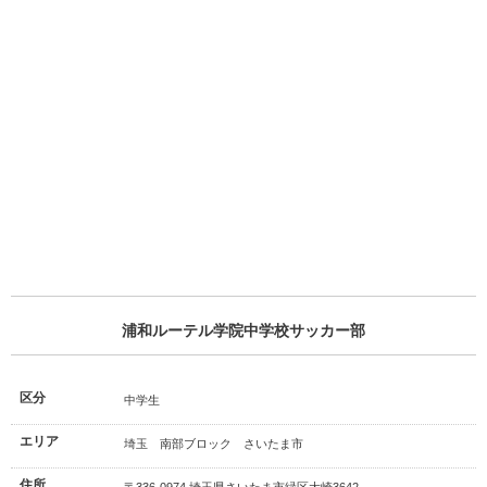
浦和ルーテル学院中学校サッカー部
区分
中学生
エリア
埼玉 南部ブロック さいたま市
住所
〒336-0974 埼玉県さいたま市緑区大崎3642