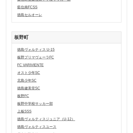
藍住南FCSS
徳島セルオーレ
板野町
徳島ヴォルティス U-15
板野プリマヴェーラFC
FC VARIVIENTE
オスト少年SC
北島少年SC
徳島健美堂SC
板野FC
板野中学校サッカー部
上板SSS
徳島ヴォルティスジュニア（U-12）
徳島ヴォルティスユース