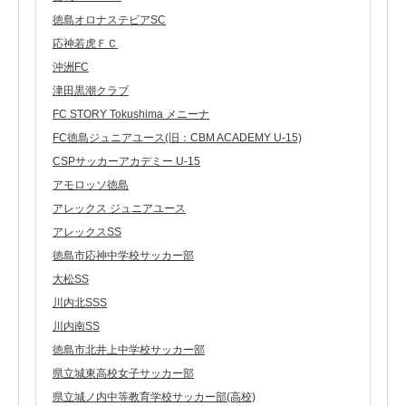
徳島オロナステビアSC
応神若虎ＦＣ
沖洲FC
津田黒潮クラブ
FC STORY Tokushima メニーナ
FC徳島ジュニアユース(旧：CBM ACADEMY U-15)
CSPサッカーアカデミー U-15
アモロッソ徳島
アレックス ジュニアユース
アレックスSS
徳島市応神中学校サッカー部
大松SS
川内北SSS
川内南SS
徳島市北井上中学校サッカー部
県立城東高校女子サッカー部
県立城ノ内中等教育学校サッカー部(高校)