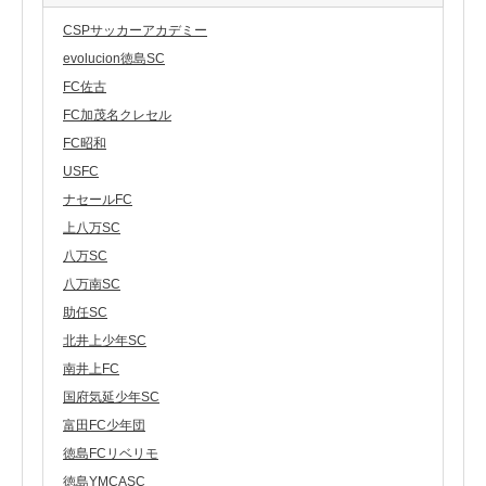
CSPサッカーアカデミー
evolucion徳島SC
FC佐古
FC加茂名クレセル
FC昭和
USFC
ナセールFC
上八万SC
八万SC
八万南SC
助任SC
北井上少年SC
南井上FC
国府気延少年SC
富田FC少年団
徳島FCリベリモ
徳島YMCASC