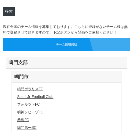
現在全国のチーム情報を募集しております。こちらに登録がないチーム様は無
料で登録させて頂きますので、下記ボタンから登録をご依頼ください！
チーム情報掲載
鳴門支部
鳴門市
鳴門ポラリスFC
Soleil Jr. Football Club
フォルツァFC
明神ソヒーゾFC
桑島FC
鳴門第一SC