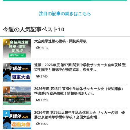
注目の記事の続きはこちら
今週の人気記事ベスト10
大会結果速報の投稿・閲覧掲示板
1
5013
速報！2026年度 第57回 関東中学校サッカー大会＠茨城 聖
2
望学園中と修徳中が決勝進出、奈良中...
1745
2026年度 第48回 東海中学総体サッカー大会（愛知開催）
3
準決勝8/7結果掲載！情報提供ありが...
1729
2026年度 第75回近畿中学総合体育大会 サッカーの部 優
4
勝は京都精華学園中学校！全国大会出場...
1655