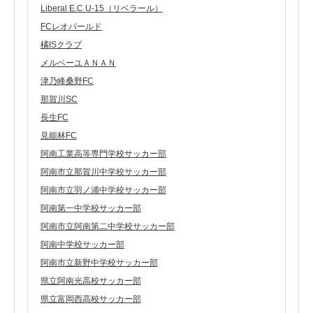
Liberal E.C U-15（リベラール）
FCレオパールド
橘ISクラブ
メルベーユＡＮＡＮ
津乃峰桑野FC
那賀川SC
長生FC
見能林FC
阿南工業高等専門学校サッカー部
阿南市立那賀川中学校サッカー部
阿南市立羽ノ浦中学校サッカー部
阿南第一中学校サッカー部
阿南市立阿南第二中学校サッカー部
阿南中学校サッカー部
阿南市立新野中学校サッカー部
県立阿南光高校サッカー部
県立富岡西高校サッカー部