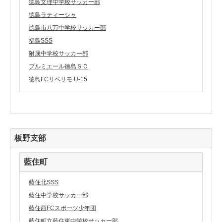
徳島文理中学校サッカー部
徳島ラティーシャ
徳島市八万中学校サッカー部
福島SSS
附属中学校サッカー部
プルミエール徳島ＳＣ
徳島FCリベリモ U-15
板野支部
藍住町
藍住北SSS
藍住中学校サッカー部
藍住西FCスポーツ少年団
藍住町立藍住東中学校サッカー部