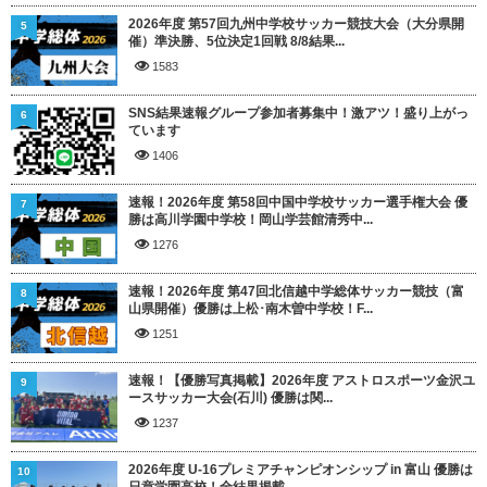
2026年度 第57回九州中学校サッカー競技大会（大分県開
5
催）準決勝、5位決定1回戦 8/8結果...
1583
SNS結果速報グループ参加者募集中！激アツ！盛り上がっ
6
ています
1406
速報！2026年度 第58回中国中学校サッカー選手権大会 優
7
勝は高川学園中学校！岡山学芸館清秀中...
1276
速報！2026年度 第47回北信越中学総体サッカー競技（富
8
山県開催）優勝は上松･南木曽中学校！F...
1251
速報！【優勝写真掲載】2026年度 アストロスポーツ金沢ユ
9
ースサッカー大会(石川) 優勝は関...
1237
2026年度 U-16プレミアチャンピオンシップ in 富山 優勝は
10