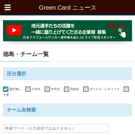
Green Card ニュース
徳島・チーム一覧
区分選択
選択無し
小学生
中学生
高校生
ガールズ・レディース
大学
チーム名検索