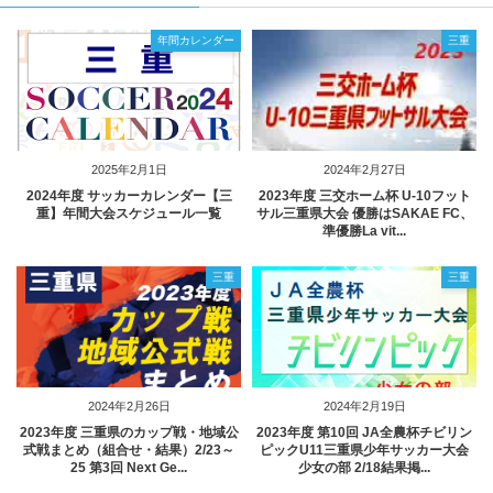
年間カレンダー
三重
2025年2月1日
2024年2月27日
2024年度 サッカーカレンダー【三
2023年度 三交ホーム杯 U-10フット
重】年間大会スケジュール一覧
サル三重県大会 優勝はSAKAE FC、
準優勝La vit...
三重
三重
2024年2月26日
2024年2月19日
2023年度 三重県のカップ戦・地域公
2023年度 第10回 JA全農杯チビリン
式戦まとめ（組合せ・結果）2/23～
ピックU11三重県少年サッカー大会
25 第3回 Next Ge...
少女の部 2/18結果掲...