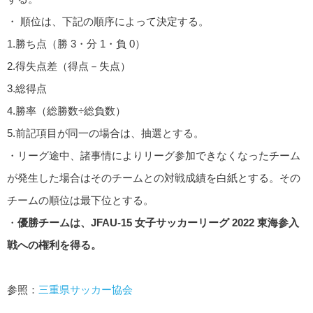
・ 順位は、下記の順序によって決定する。
1.勝ち点（勝 3・分 1・負 0）
2.得失点差（得点－失点）
3.総得点
4.勝率（総勝数÷総負数）
5.前記項目が同一の場合は、抽選とする。
・リーグ途中、諸事情によりリーグ参加できなくなったチーム
が発生した場合はそのチームとの対戦成績を白紙とする。その
チームの順位は最下位とする。
・
優勝チームは、JFAU-15 女子サッカーリーグ 2022 東海参入
戦への権利を得る。
参照：
三重県サッカー協会