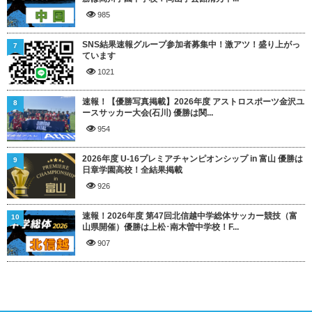
985
SNS結果速報グループ参加者募集中！激アツ！盛り上がっ
7
ています
1021
速報！【優勝写真掲載】2026年度 アストロスポーツ金沢ユ
8
ースサッカー大会(石川) 優勝は関...
954
2026年度 U-16プレミアチャンピオンシップ in 富山 優勝は
9
日章学園高校！全結果掲載
926
速報！2026年度 第47回北信越中学総体サッカー競技（富
10
山県開催）優勝は上松･南木曽中学校！F...
907