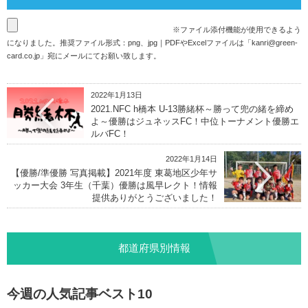
※ファイル添付機能が使用できるよう
になりました。推奨ファイル形式：png、jpg｜PDFやExcelファイルは「
kanri@green-
card.co.jp
」宛にメールにてお願い致します。
2022年1月13日
2021.NFC h橋本 U-13勝緒杯～勝って兜の緒を締め
よ～優勝はジュネッスFC！中位トーナメント優勝エ
ルバFC！
2022年1月14日
【優勝/準優勝 写真掲載】2021年度 東葛地区少年サ
ッカー大会 3年生（千葉）優勝は風早レクト！情報
提供ありがとうございました！
都道府県別情報
今週の人気記事ベスト10