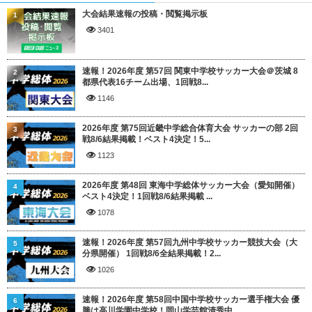
大会結果速報の投稿・閲覧掲示板
1
3401
速報！2026年度 第57回 関東中学校サッカー大会＠茨城 8
2
都県代表16チーム出場、1回戦8...
1146
2026年度 第75回近畿中学総合体育大会 サッカーの部 2回
3
戦8/6結果掲載！ベスト4決定！5...
1123
2026年度 第48回 東海中学総体サッカー大会（愛知開催）
4
ベスト4決定！1回戦8/6結果掲載 ...
1078
速報！2026年度 第57回九州中学校サッカー競技大会（大
5
分県開催） 1回戦8/6全結果掲載！2...
1026
速報！2026年度 第58回中国中学校サッカー選手権大会 優
6
勝は高川学園中学校！岡山学芸館清秀中...