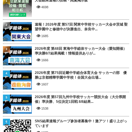
大会結果速報の投稿・閲覧掲示板
1
4698
速報！2026年度 第57回 関東中学校サッカー大会＠茨城 聖
2
望学園中と修徳中が決勝進出、奈良中...
1685
2026年度 第48回 東海中学総体サッカー大会（愛知開催）
3
準決勝8/7結果掲載！情報提供ありが...
1666
2026年度 第75回近畿中学総合体育大会 サッカーの部 優
4
勝は京都精華学園中学校！全国大会出場...
1607
2026年度 第57回九州中学校サッカー競技大会（大分県開
5
催）準決勝、5位決定1回戦 8/8結果...
1538
SNS結果速報グループ参加者募集中！激アツ！盛り上がっ
6
ています