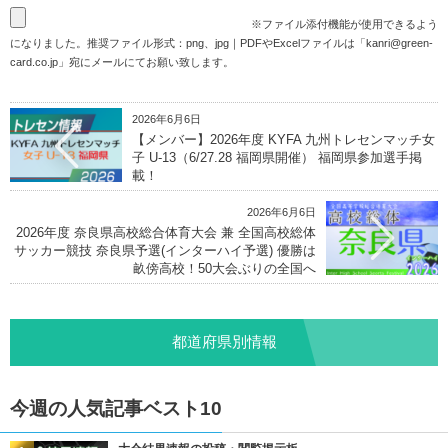
※ファイル添付機能が使用できるよう
になりました。推奨ファイル形式：png、jpg｜PDFやExcelファイルは「
kanri@green-
card.co.jp
」宛にメールにてお願い致します。
2026年6月6日
【メンバー】2026年度 KYFA 九州トレセンマッチ女
子 U-13（6/27.28 福岡県開催） 福岡県参加選手掲
載！
2026年6月6日
2026年度 奈良県高校総合体育大会 兼 全国高校総体
サッカー競技 奈良県予選(インターハイ予選) 優勝は
畝傍高校！50大会ぶりの全国へ
都道府県別情報
今週の人気記事ベスト10