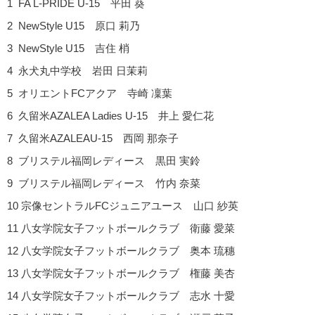
1 FA L-PRIDE U-15 平田 葵
2 NewStyle U15 原口 莉乃
3 NewStyle U15 吉住 梢
4 永犬丸中学校 岩田 日茉莉
5 オリエントFCアクア 寺崎 凜葉
6 久留米AZALEA Ladies U-15 井上 愛仁花
7 久留米AZALEAU-15 西岡 那奈子
8 ブリステル福岡レディース 黒田 実鈴
9 ブリステル福岡レディース 竹内 奈菜
10 宗像セントラルFCジュニアユース 山口 紗英
11 八女学院女子フットボールクラブ 衛藤 愛菜
12 八女学院女子フットボールクラブ 奥本 琉穗
13 八女学院女子フットボールクラブ 権藤 美杏
14 八女学院女子フットボールクラブ 志水 十愛