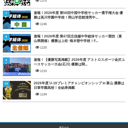
1375
速報！2026年度 第58回中国中学校サッカー選手権大会 優
7
勝は高川学園中学校！岡山学芸館清秀中...
1246
速報！2026年度 第47回北信越中学総体サッカー競技（富
8
山県開催）優勝は上松･南木曽中学校！F...
1220
速報！【優勝写真掲載】2026年度 アストロスポーツ金沢ユ
9
ースサッカー大会(石川) 優勝は関...
1210
2026年度 U-16プレミアチャンピオンシップ in 富山 優勝は
10
日章学園高校！全結果掲載
1194
運営会社