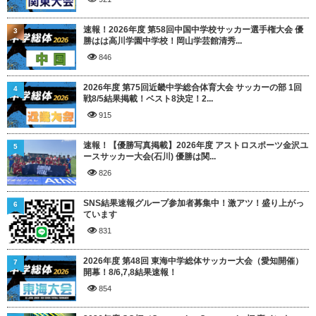
速報！2026年度 第58回中国中学校サッカー選手権大会 優
3
勝はは高川学園中学校！岡山学芸館清秀...
846
2026年度 第75回近畿中学総合体育大会 サッカーの部 1回
4
戦8/5結果掲載！ベスト8決定！2...
915
速報！【優勝写真掲載】2026年度 アストロスポーツ金沢ユ
5
ースサッカー大会(石川) 優勝は関...
826
SNS結果速報グループ参加者募集中！激アツ！盛り上がっ
6
ています
831
2026年度 第48回 東海中学総体サッカー大会（愛知開催）
7
開幕！8/6,7,8結果速報！
854