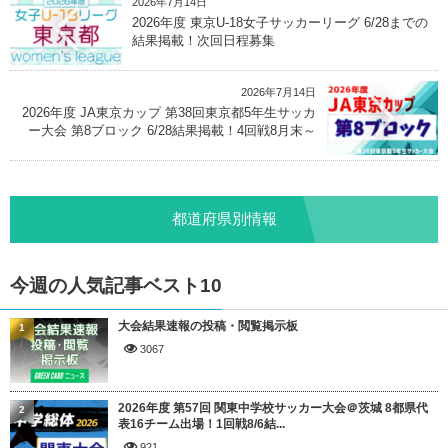
2026年7月14日
2026年度 東京U-18女子サッカーリーグ 6/28までの
結果掲載！次回日程募集
2026年7月14日
2026年度 JA東京カップ 第38回東京都5年生サッカ
ー大会 第8ブロック 6/28結果掲載！4回戦8月末～
都道府県別情報
今週の人気記事ベスト10
大会結果速報の投稿・閲覧掲示板
1
3067
2026年度 第57回 関東中学校サッカー大会＠茨城 8都県代
2
表16チーム出場！1回戦8/6結...
921