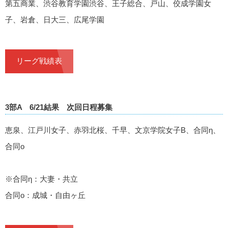
第五商業、渋谷教育学園渋谷、王子総合、戸山、佼成学園女
子、岩倉、日大三、広尾学園
リーグ戦績表
3部A 6/21結果 次回日程募集
恵泉、江戸川女子、赤羽北桜、千早、文京学院女子B、合同η、
合同ο
※合同η：大妻・共立
合同ο：成城・自由ヶ丘