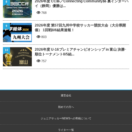
2026年度 CC杯／Connecting Community杯 裏インターハ
8
イ（静岡）優勝は...
768
2026年度 第57回九州中学校サッカー競技大会（大分県開
9
催） 1回戦8/6結果速報！
803
2026年度 U-16プレミアチャンピオンシップ in 富山 決勝･
10
順位トーナメント8/5結...
757
運営会社
初めての方へ
ジュニアサッカーNEWSへの寄稿について
ライター一覧