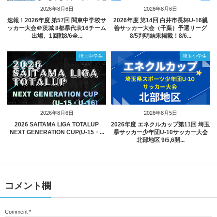
2026年8月6日
2026年8月6日
速報！2026年度 第57回 関東中学校サ
2026年度 第14回 白井市長杯U-16親
ッカー大会＠茨城 8都県代表16チーム
善サッカー大会（千葉）予選リーグ
出場、1回戦8/6全...
8/5判明結果掲載！8/6...
埼玉中学生
埼玉小学生
2026年8月6日
2026年8月5日
2026 SAITAMA LIGA TOTALUP
2026年度 エネクルカップ第11回 埼玉
NEXT GENERATION CUP(U-15・...
県サッカー少年団U-10サッカー大会
北部地区 9/5,6開...
コメント欄
Comment
*