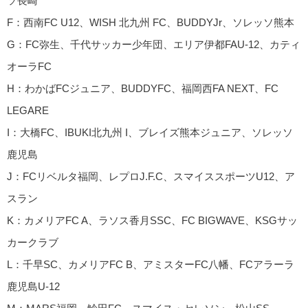
ソ長崎
F：西南FC U12、WISH 北九州 FC、BUDDYJr、ソレッソ熊本
G：FC弥生、千代サッカー少年団、エリア伊都FAU-12、カティ
オーラFC
H：わかばFCジュニア、BUDDYFC、福岡西FA NEXT、FC
LEGARE
I：大橋FC、IBUKI北九州 I、ブレイズ熊本ジュニア、ソレッソ
鹿児島
J：FCリベルタ福岡、レプロJ.F.C、スマイススポーツU12、ア
スラン
K：カメリアFC A、ラソス香月SSC、FC BIGWAVE、KSGサッ
カークラブ
L：千早SC、カメリアFC B、アミスターFC八幡、FCアラーラ
鹿児島U-12