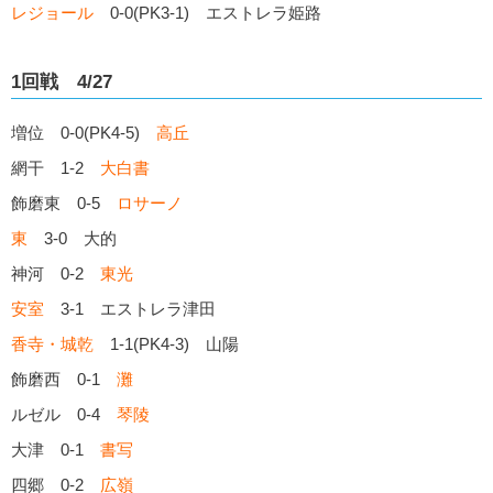
レジョール
0-0(PK3-1) エストレラ姫路
1回戦 4/27
増位 0-0(PK4-5)
高丘
網干 1-2
大白書
飾磨東 0-5
ロサーノ
東
3-0 大的
神河 0-2
東光
安室
3-1 エストレラ津田
香寺・城乾
1-1(PK4-3) 山陽
飾磨西 0-1
灘
ルゼル 0-4
琴陵
大津 0-1
書写
四郷 0-2
広嶺