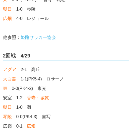
朝日
1-0 琴陵
広畑
4-0 レジョール
他参照：
姫路サッカー協会
2回戦 4/29
アグア
2-1 高丘
大白書
1-1(PK5-4) ロサーノ
東
0-0(PK4-2) 東光
安室 1-2
香寺・城乾
朝日
1-0 灘
琴陵
0-0(PK4-3) 書写
広嶺 0-1
広畑