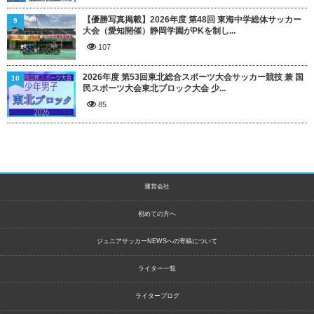
【優勝写真掲載】2026年度 第48回 東海中学総体サッカー
9
大会（愛知開催）静岡学園がPKを制し...
107
2026年度 第53回東北総合スポーツ大会サッカー競技 兼 国
10
民スポーツ大会東北ブロック大会 少...
85
運営会社
初めての方へ
ジュニアサッカーNEWSへの寄稿について
ライター一覧
ライターブログ