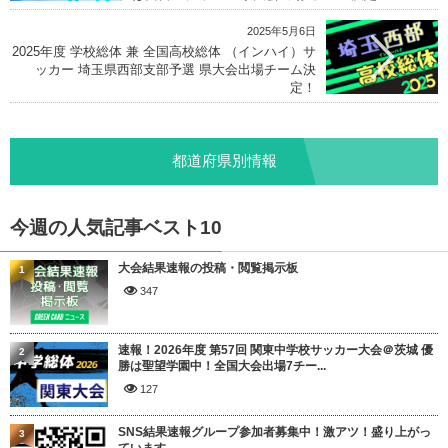
2025年5月6日
2025年度 学校総体 兼 全国高校総体 （インハイ）サ
ッカー 埼玉県西部支部予選 県大会出場チーム決
定！
都道府県別情報
今週の人気記事ベスト10
大会結果速報の投稿・閲覧掲示板
1
347
速報！2026年度 第57回 関東中学校サッカー大会＠茨城 優
2
勝は聖望学園中！全国大会出場7チー...
127
SNS結果速報グループ参加者募集中！激アツ！盛り上がっ
3
ています