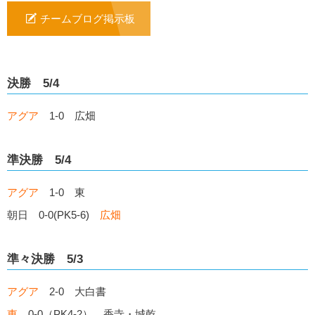
チームブログ掲示板
決勝 5/4
アグア
1-0 広畑
準決勝 5/4
アグア
1-0 東
朝日 0-0(PK5-6)
広畑
準々決勝 5/3
アグア
2-0 大白書
東
0-0（PK4-2） 香寺・城乾