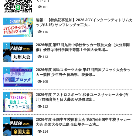
101
速報！【特集記事追加】2026 JCYインターシティトリムカ
4
ップ(U-15) サンフレッチェ工大...
116
2026年度 第57回九州中学校サッカー競技大会（大分県開
5
催）優勝は神村学園中等部！全国大会出場...
113
2026年度 国民スポーツ大会 第47回四国ブロック大会サッ
6
カー競技 少年男子 徳島県、愛媛県...
105
2026年度 アストロスポーツ 和倉ユースサッカー大会 (石
7
川) 前橋育英と日大藤沢が決勝進出...
112
2026年度 全国中学校体育大会 第57回全国中学校サッカー
8
大会 全国大会＠広島 全出場チーム決...
114